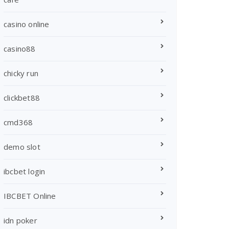
casino online
casino88
chicky run
clickbet88
cmd368
demo slot
ibcbet login
IBCBET Online
idn poker