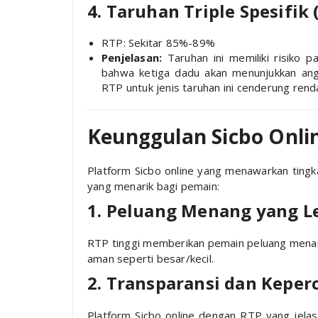
4. Taruhan Triple Spesifik 
RTP: Sekitar 85%-89%
Penjelasan:
Taruhan ini memiliki risiko p
bahwa ketiga dadu akan menunjukkan an
RTP untuk jenis taruhan ini cenderung rend
Keunggulan Sicbo Onli
Platform Sicbo online yang menawarkan tingk
yang menarik bagi pemain:
1. Peluang Menang yang Le
RTP tinggi memberikan pemain peluang menang
aman seperti besar/kecil.
2. Transparansi dan Keper
Platform Sicbo online dengan RTP yang jela