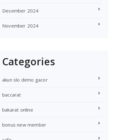
Desember 2024
November 2024
Categories
akun slo demo gacor
baccarat
bakarat online
bonus new member
cafe