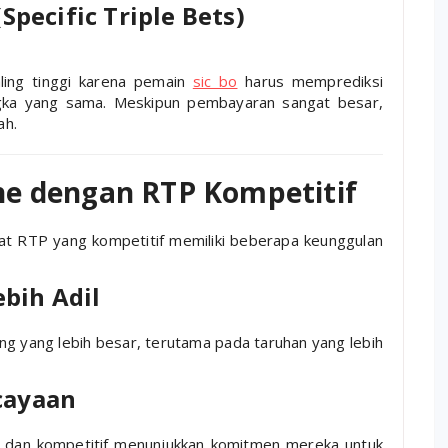
(Specific Triple Bets)
aling tinggi karena pemain
sic bo
harus memprediksi
gka yang sama. Meskipun pembayaran sangat besar,
ah.
ne dengan RTP Kompetitif
at RTP yang kompetitif memiliki beberapa keunggulan
bih Adil
 yang lebih besar, terutama pada taruhan yang lebih
cayaan
s dan kompetitif menunjukkan komitmen mereka untuk