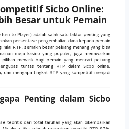
ompetitif Sicbo Online:
bih Besar untuk Pemain
turn to Player) adalah salah satu faktor penting yang
minkan persentase pengembalian dana kepada pemain
gi nilai RTP, semakin besar peluang menang yang bisa
ermainan meja kasino yang populer, juga menawarkan
a pilihan menarik bagi pemain yang mencari peluang
 mengupas tuntas tentang RTP dalam Sicbo online,
a, dan mengapa tingkat RTP yang kompetitif menjadi
gapa Penting dalam Sicbo
e teoritis dari total taruhan yang akan dikembalikan
 Misalnya, jika sebuah permainan memiliki RTP 97%,