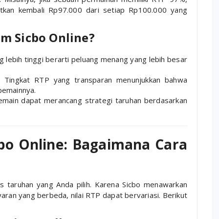
tkan kembali Rp97.000 dari setiap Rp100.000 yang
m Sicbo Online?
 lebih tinggi berarti peluang menang yang lebih besar
:
Tingkat RTP yang transparan menunjukkan bahwa
 pemainnya.
main dapat merancang strategi taruhan berdasarkan
bo Online: Bagaimana Cara
is taruhan yang Anda pilih. Karena Sicbo menawarkan
aran yang berbeda, nilai RTP dapat bervariasi. Berikut