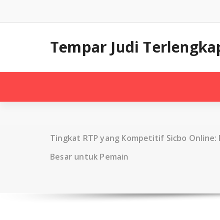
Skip
to
content
Tempar Judi Terlengka
Tingkat RTP yang Kompetitif Sicbo Online
Besar untuk Pemain