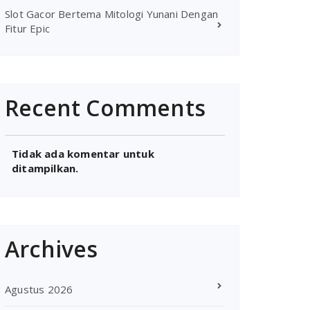
Slot Gacor Bertema Mitologi Yunani Dengan
Fitur Epic
Recent Comments
Tidak ada komentar untuk
ditampilkan.
Archives
Agustus 2026