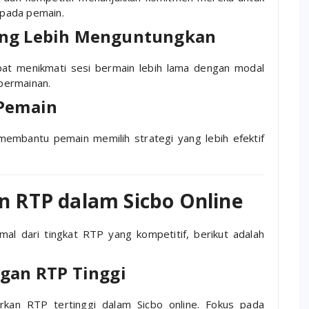
pada pemain.
ang Lebih Menguntungkan
pat menikmati sesi bermain lebih lama dengan modal
permainan.
 Pemain
membantu pemain memilih strategi yang lebih efektif
 RTP dalam Sicbo Online
l dari tingkat RTP yang kompetitif, berikut adalah
ngan RTP Tinggi
rkan RTP tertinggi dalam Sicbo online. Fokus pada