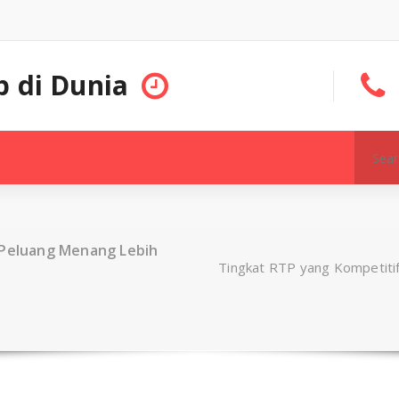
p di Dunia
Search
for:
: Peluang Menang Lebih
Tingkat RTP yang Kompetitif