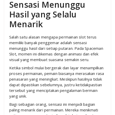
Sensasi Menunggu
Hasil yang Selalu
Menarik
Salah satu alasan mengapa permainan slot terus
memiliki banyak penggemar adalah sensasi
menunggu hasil dari setiap putaran. Pada Spaceman
Slot, momen ini dikemas dengan animasi dan efek
visual yang membuat suasana semakin seru.
Ketika simbol mulai bergerak dan layar menampilkan
proses permainan, pemain biasanya merasakan rasa
penasaran yang meningkat. Meskipun hasilnya tidak
dapat dipastikan sebelumnya, justru ketidakpastian
tersebut yang menciptakan pengalaman bermain
yang unik.
Bagi sebagian orang, sensasi ini menjadi bagian
paling menarik dari permainan. Mereka menikmati