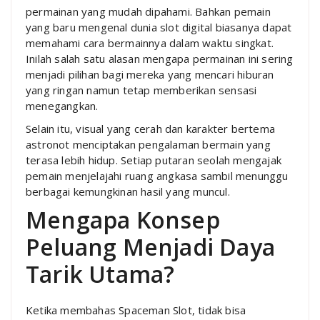
permainan yang mudah dipahami. Bahkan pemain
yang baru mengenal dunia slot digital biasanya dapat
memahami cara bermainnya dalam waktu singkat.
Inilah salah satu alasan mengapa permainan ini sering
menjadi pilihan bagi mereka yang mencari hiburan
yang ringan namun tetap memberikan sensasi
menegangkan.
Selain itu, visual yang cerah dan karakter bertema
astronot menciptakan pengalaman bermain yang
terasa lebih hidup. Setiap putaran seolah mengajak
pemain menjelajahi ruang angkasa sambil menunggu
berbagai kemungkinan hasil yang muncul.
Mengapa Konsep
Peluang Menjadi Daya
Tarik Utama?
Ketika membahas Spaceman Slot, tidak bisa