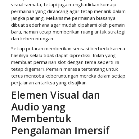
visual semata, tetapi juga menghadirkan konsep
permainan yang dirancang agar tetap menarik dalam
jangka panjang. Mekanisme permainan biasanya
dibuat sederhana agar mudah dipahami oleh pemain
baru, namun tetap memberikan ruang untuk strategi
dan keberuntungan.
Setiap putaran memberikan sensasi berbeda karena
hasilnya selalu tidak dapat diprediksi. Inilah yang
membuat permainan slot dengan tema seperti ini
tetap digemari. Pemain merasa tertantang untuk
terus mencoba keberuntungan mereka dalam setiap
perjalanan antariksa yang disajikan.
Elemen Visual dan
Audio yang
Membentuk
Pengalaman Imersif