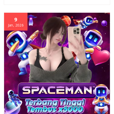
9
Jan, 2026