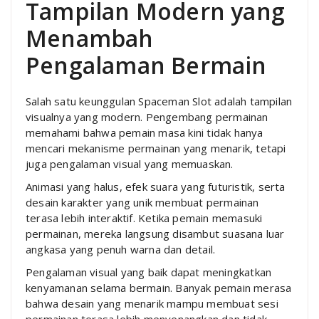
Tampilan Modern yang
Menambah
Pengalaman Bermain
Salah satu keunggulan Spaceman Slot adalah tampilan
visualnya yang modern. Pengembang permainan
memahami bahwa pemain masa kini tidak hanya
mencari mekanisme permainan yang menarik, tetapi
juga pengalaman visual yang memuaskan.
Animasi yang halus, efek suara yang futuristik, serta
desain karakter yang unik membuat permainan
terasa lebih interaktif. Ketika pemain memasuki
permainan, mereka langsung disambut suasana luar
angkasa yang penuh warna dan detail.
Pengalaman visual yang baik dapat meningkatkan
kenyamanan selama bermain. Banyak pemain merasa
bahwa desain yang menarik mampu membuat sesi
permainan terasa lebih menyenangkan dan tidak