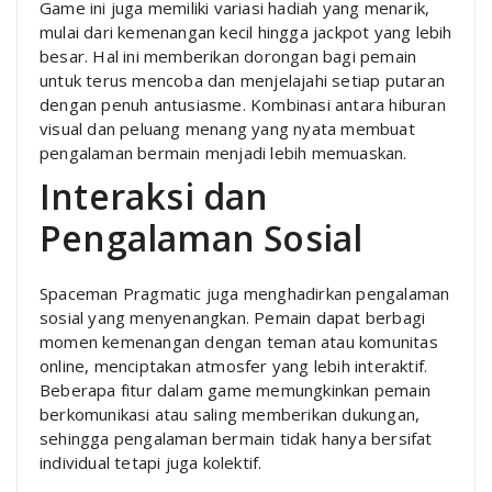
Game ini juga memiliki variasi hadiah yang menarik,
mulai dari kemenangan kecil hingga jackpot yang lebih
besar. Hal ini memberikan dorongan bagi pemain
untuk terus mencoba dan menjelajahi setiap putaran
dengan penuh antusiasme. Kombinasi antara hiburan
visual dan peluang menang yang nyata membuat
pengalaman bermain menjadi lebih memuaskan.
Interaksi dan
Pengalaman Sosial
Spaceman Pragmatic juga menghadirkan pengalaman
sosial yang menyenangkan. Pemain dapat berbagi
momen kemenangan dengan teman atau komunitas
online, menciptakan atmosfer yang lebih interaktif.
Beberapa fitur dalam game memungkinkan pemain
berkomunikasi atau saling memberikan dukungan,
sehingga pengalaman bermain tidak hanya bersifat
individual tetapi juga kolektif.