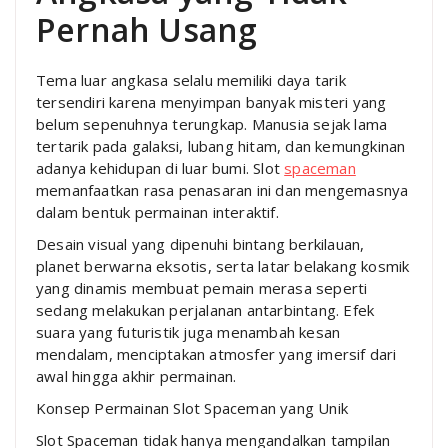
Pernah Usang
Tema luar angkasa selalu memiliki daya tarik
tersendiri karena menyimpan banyak misteri yang
belum sepenuhnya terungkap. Manusia sejak lama
tertarik pada galaksi, lubang hitam, dan kemungkinan
adanya kehidupan di luar bumi. Slot
spaceman
memanfaatkan rasa penasaran ini dan mengemasnya
dalam bentuk permainan interaktif.
Desain visual yang dipenuhi bintang berkilauan,
planet berwarna eksotis, serta latar belakang kosmik
yang dinamis membuat pemain merasa seperti
sedang melakukan perjalanan antarbintang. Efek
suara yang futuristik juga menambah kesan
mendalam, menciptakan atmosfer yang imersif dari
awal hingga akhir permainan.
Konsep Permainan Slot Spaceman yang Unik
Slot Spaceman tidak hanya mengandalkan tampilan