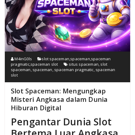
M4inG0ls
slot spaceman
,
spaceman
,
spaceman
pragmatic
,
spaceman slot
situs spaceman
,
slot
spaceman
,
spaceman
,
spaceman pragmatic
,
spaceman
slot
Slot Spaceman: Mengungkap
Misteri Angkasa dalam Dunia
Hiburan Digital
Pengantar Dunia Slot
Bertema Luar Angkasa