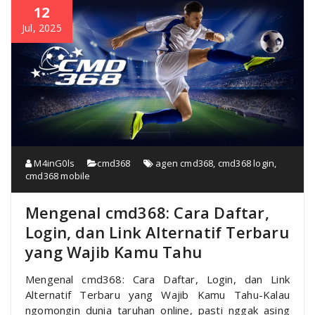
12
Jul, 2025
M4inG0ls
cmd368
agen cmd368
,
cmd368 login
,
cmd368 mobile
Mengenal cmd368: Cara Daftar,
Login, dan Link Alternatif Terbaru
yang Wajib Kamu Tahu
Mengenal cmd368: Cara Daftar, Login, dan Link
Alternatif Terbaru yang Wajib Kamu Tahu-Kalau
ngomongin dunia taruhan online, pasti nggak asing