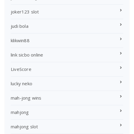
joker123 slot
judi bola
klikwin88
link sicbo online
LiveScore
lucky neko
mah-jong wins
mahjong
mahjong slot