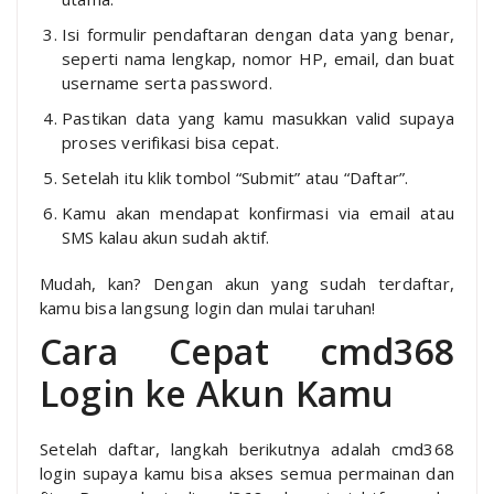
Isi formulir pendaftaran dengan data yang benar,
seperti nama lengkap, nomor HP, email, dan buat
username serta password.
Pastikan data yang kamu masukkan valid supaya
proses verifikasi bisa cepat.
Setelah itu klik tombol “Submit” atau “Daftar”.
Kamu akan mendapat konfirmasi via email atau
SMS kalau akun sudah aktif.
Mudah, kan? Dengan akun yang sudah terdaftar,
kamu bisa langsung login dan mulai taruhan!
Cara Cepat cmd368
Login ke Akun Kamu
Setelah daftar, langkah berikutnya adalah cmd368
login supaya kamu bisa akses semua permainan dan