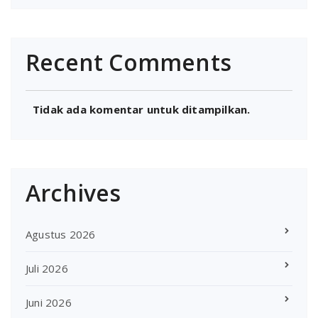
Recent Comments
Tidak ada komentar untuk ditampilkan.
Archives
Agustus 2026
Juli 2026
Juni 2026