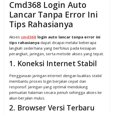
Cmd368 Login Auto
Lancar Tanpa Error Ini
Tips Rahasianya
Akses
cmd368
login auto lancar tanpa error ini
tips rahasianya
dapat dicapai melalui beberapa
langkah sederhana yang berfokus pada kesiapan
perangkat, jaringan, serta metode akses yang tepat.
1. Koneksi Internet Stabil
Penggunaan jaringan internet dengan kualitas stabil
membantu proses login berjalan cepat dan
responsif. Jaringan yang optimal mendukung
pemuatan halaman secara penuh sehingga akses ke
akun berjalan mulus.
2. Browser Versi Terbaru