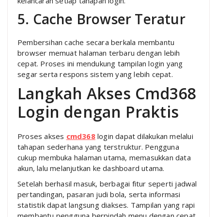
kelancaran setiap tahapan login.
5. Cache Browser Teratur
Pembersihan cache secara berkala membantu
browser memuat halaman terbaru dengan lebih
cepat. Proses ini mendukung tampilan login yang
segar serta respons sistem yang lebih cepat.
Langkah Akses Cmd368
Login dengan Praktis
Proses akses
cmd368
login dapat dilakukan melalui
tahapan sederhana yang terstruktur. Pengguna
cukup membuka halaman utama, memasukkan data
akun, lalu melanjutkan ke dashboard utama.
Setelah berhasil masuk, berbagai fitur seperti jadwal
pertandingan, pasaran judi bola, serta informasi
statistik dapat langsung diakses. Tampilan yang rapi
membantu pengguna berpindah menu dengan cepat