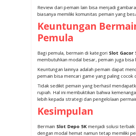
Review dari pemain lain bisa menjadi gambaran
biasanya memiliki komunitas pemain yang besar
Keuntungan Bermain
Pemula
Bagi pemula, bermain di kategori
Slot Gacor 
membutuhkan modal besar, pemain juga bisa l
Keuntungan lainnya adalah pemain dapat menc
pemain bisa mencari game yang paling cocok
Tidak sedikit pemain yang berhasil mendapat
rupiah. Hal ini membuktikan bahwa kemenangan
lebih kepada strategi dan pengelolaan permai
Kesimpulan
Bermain
Slot Depo 5K
menjadi solusi terbaik
dengan modal hemat namun tetap memiliki pel