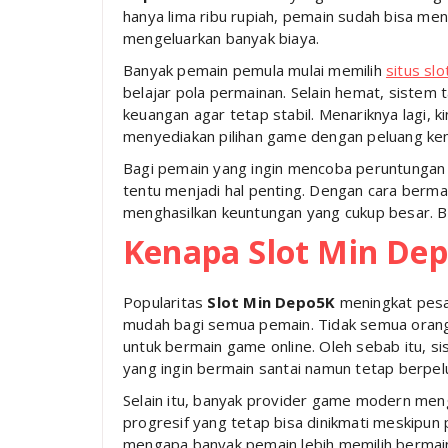
hanya lima ribu rupiah, pemain sudah bisa me
mengeluarkan banyak biaya.
Banyak pemain pemula mulai memilih
situs sl
belajar pola permainan. Selain hemat, sistem
keuangan agar tetap stabil. Menariknya lagi, k
menyediakan pilihan game dengan peluang ke
Bagi pemain yang ingin mencoba peruntungan
tentu menjadi hal penting. Dengan cara bermai
menghasilkan keuntungan yang cukup besar. 
Kenapa Slot Min De
Popularitas
Slot Min Depo5K
meningkat pesa
mudah bagi semua pemain. Tidak semua orang
untuk bermain game online. Oleh sebab itu, si
yang ingin bermain santai namun tetap berpe
Selain itu, banyak provider game modern mengh
progresif yang tetap bisa dinikmati meskipun 
mengapa banyak pemain lebih memilih bermain