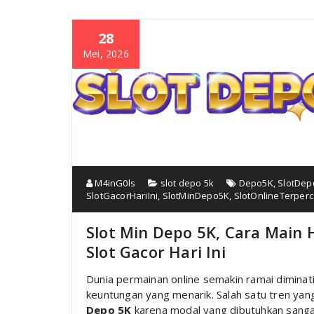
28
Mei, 2026
M4inG0ls
slot depo 5k
Depo5K
,
SlotDep
SlotGacorHariIni
,
SlotMinDepo5K
,
SlotOnlineTerper
Slot Min Depo 5K, Cara Main
Slot Gacor Hari Ini
Dunia permainan online semakin ramai diminat
keuntungan yang menarik. Salah satu tren yang
Depo 5K
karena modal yang dibutuhkan sanga