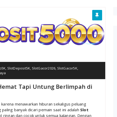
o5K
,
SlotDeposit5K
,
SlotGacor2026
,
SlotGacor5K
,
caya
 Hemat Tapi Untung Berlimpah di
i karena menawarkan hiburan sekaligus peluang
 paling banyak dicari pemain saat ini adalah
Slot
t ringan dan cocok untuk semua kalangan. Dengan