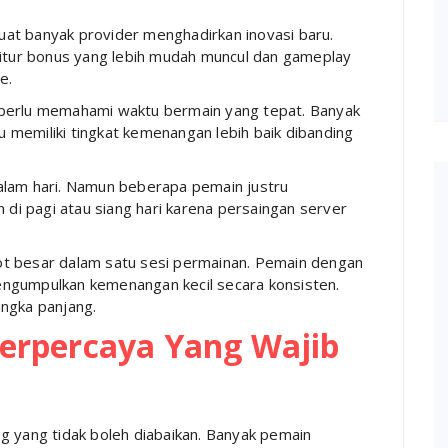
at banyak provider menghadirkan inovasi baru.
tur bonus yang lebih mudah muncul dan gameplay
e.
 perlu memahami waktu bermain yang tepat. Banyak
memiliki tingkat kemenangan lebih baik dibanding
alam hari. Namun beberapa pemain justru
i pagi atau siang hari karena persaingan server
kpot besar dalam satu sesi permainan. Pemain dengan
engumpulkan kemenangan kecil secara konsisten.
jangka panjang.
 Terpercaya Yang Wajib
g yang tidak boleh diabaikan. Banyak pemain