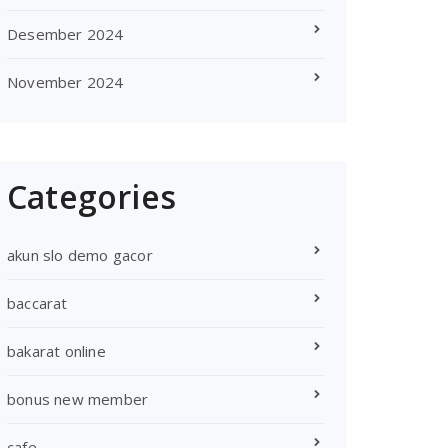
Desember 2024
November 2024
Categories
akun slo demo gacor
baccarat
bakarat online
bonus new member
cafe