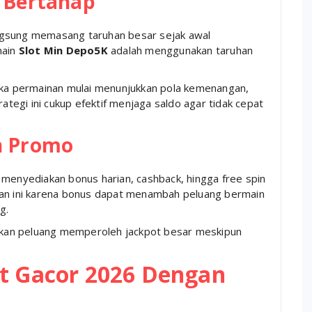
 Bertahap
ngsung memasang taruhan besar sejak awal
main
Slot Min Depo5K
adalah menggunakan taruhan
. Jika permainan mulai menunjukkan pola kemenangan,
rategi ini cukup efektif menjaga saldo agar tidak cepat
n Promo
menyediakan bonus harian, cashback, hingga free spin
tan ini karena bonus dapat menambah peluang bermain
g.
kan peluang memperoleh jackpot besar meskipun
ot Gacor 2026 Dengan