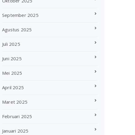
Oktober 2025
September 2025
Agustus 2025
Juli 2025
Juni 2025
Mei 2025
April 2025
Maret 2025
Februari 2025
Januari 2025