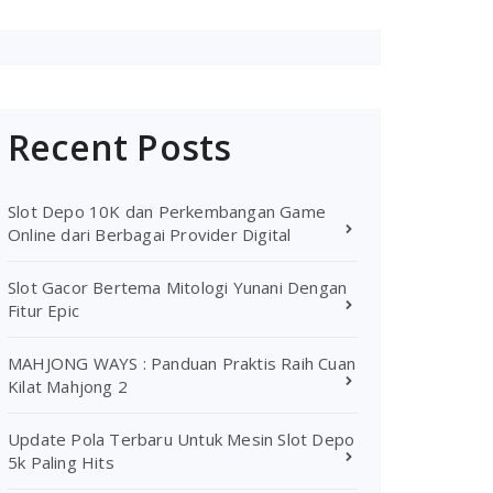
Recent Posts
Slot Depo 10K dan Perkembangan Game
Online dari Berbagai Provider Digital
Slot Gacor Bertema Mitologi Yunani Dengan
Fitur Epic
MAHJONG WAYS : Panduan Praktis Raih Cuan
Kilat Mahjong 2
Update Pola Terbaru Untuk Mesin Slot Depo
5k Paling Hits