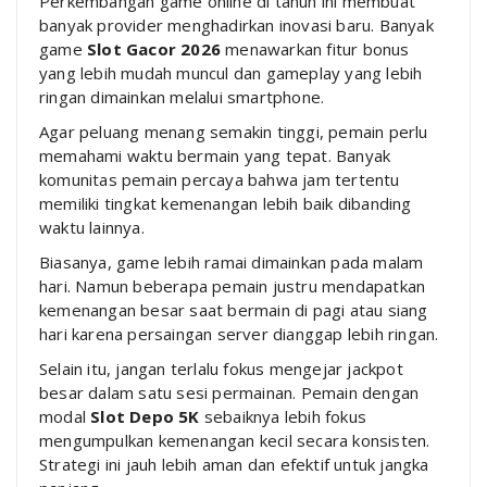
Perkembangan game online di tahun ini membuat
banyak provider menghadirkan inovasi baru. Banyak
game
Slot Gacor 2026
menawarkan fitur bonus
yang lebih mudah muncul dan gameplay yang lebih
ringan dimainkan melalui smartphone.
Agar peluang menang semakin tinggi, pemain perlu
memahami waktu bermain yang tepat. Banyak
komunitas pemain percaya bahwa jam tertentu
memiliki tingkat kemenangan lebih baik dibanding
waktu lainnya.
Biasanya, game lebih ramai dimainkan pada malam
hari. Namun beberapa pemain justru mendapatkan
kemenangan besar saat bermain di pagi atau siang
hari karena persaingan server dianggap lebih ringan.
Selain itu, jangan terlalu fokus mengejar jackpot
besar dalam satu sesi permainan. Pemain dengan
modal
Slot Depo 5K
sebaiknya lebih fokus
mengumpulkan kemenangan kecil secara konsisten.
Strategi ini jauh lebih aman dan efektif untuk jangka