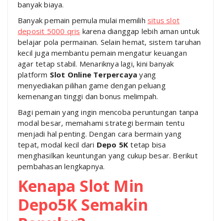
banyak biaya.
Banyak pemain pemula mulai memilih
situs slot
deposit 5000 qris
karena dianggap lebih aman untuk
belajar pola permainan. Selain hemat, sistem taruhan
kecil juga membantu pemain mengatur keuangan
agar tetap stabil. Menariknya lagi, kini banyak
platform
Slot Online Terpercaya
yang
menyediakan pilihan game dengan peluang
kemenangan tinggi dan bonus melimpah.
Bagi pemain yang ingin mencoba peruntungan tanpa
modal besar, memahami strategi bermain tentu
menjadi hal penting. Dengan cara bermain yang
tepat, modal kecil dari
Depo 5K
tetap bisa
menghasilkan keuntungan yang cukup besar. Berikut
pembahasan lengkapnya.
Kenapa Slot Min
Depo5K Semakin