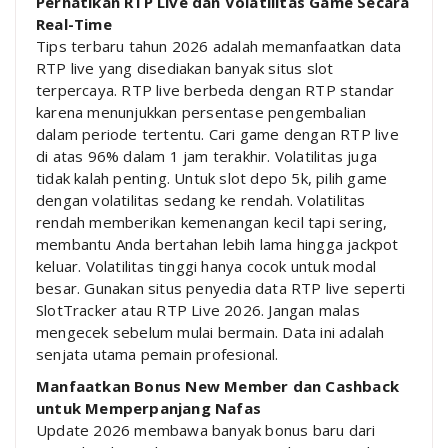
Perhatikan RTP Live dan Volatilitas Game Secara
Real-Time
Tips terbaru tahun 2026 adalah memanfaatkan data
RTP live yang disediakan banyak situs slot
terpercaya. RTP live berbeda dengan RTP standar
karena menunjukkan persentase pengembalian
dalam periode tertentu. Cari game dengan RTP live
di atas 96% dalam 1 jam terakhir. Volatilitas juga
tidak kalah penting. Untuk slot depo 5k, pilih game
dengan volatilitas sedang ke rendah. Volatilitas
rendah memberikan kemenangan kecil tapi sering,
membantu Anda bertahan lebih lama hingga jackpot
keluar. Volatilitas tinggi hanya cocok untuk modal
besar. Gunakan situs penyedia data RTP live seperti
SlotTracker atau RTP Live 2026. Jangan malas
mengecek sebelum mulai bermain. Data ini adalah
senjata utama pemain profesional.
Manfaatkan Bonus New Member dan Cashback
untuk Memperpanjang Nafas
Update 2026 membawa banyak bonus baru dari