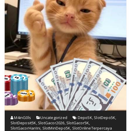
M4inG0ls
Uncategorized
Depo5K
,
SlotDepo5K
,
SlotDeposit5K
,
SlotGacor2026
,
SlotGacor5K
,
SlotGacorHariIni
,
SlotMinDepo5K
,
SlotOnlineTerpercaya