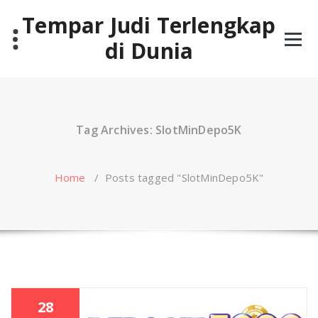
Skip
Tempar Judi Terlengkap
to
content
di Dunia
Tag Archives: SlotMinDepo5K
Home
/
Posts tagged "SlotMinDepo5K"
28