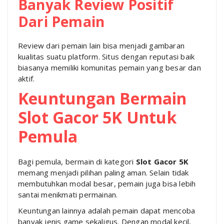
Banyak Review Positif
Dari Pemain
Review dari pemain lain bisa menjadi gambaran
kualitas suatu platform. Situs dengan reputasi baik
biasanya memiliki komunitas pemain yang besar dan
aktif.
Keuntungan Bermain
Slot Gacor 5K Untuk
Pemula
Bagi pemula, bermain di kategori
Slot Gacor 5K
memang menjadi pilihan paling aman. Selain tidak
membutuhkan modal besar, pemain juga bisa lebih
santai menikmati permainan.
Keuntungan lainnya adalah pemain dapat mencoba
banyak jenis game sekaligus. Dengan modal kecil,