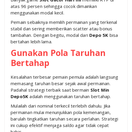
atas 96 persen sehingga cocok dimainkan
menggunakan modal kecil.
Pemain sebaiknya memilih permainan yang terkenal
stabil dan sering memberikan scatter atau bonus
tambahan. Dengan begitu, modal dari
Depo 5K
bisa
bertahan lebih lama.
Gunakan Pola Taruhan
Bertahap
Kesalahan terbesar pemain pemula adalah langsung
memasang taruhan besar sejak awal permainan.
Padahal strategi terbaik saat bermain
Slot Min
Depo5K
adalah menggunakan taruhan bertahap.
Mulailah dari nominal terkecil terlebih dahulu. Jika
permainan mulai menunjukkan pola kemenangan,
barulah tingkatkan taruhan secara perlahan. Strategi
ini cukup efektif menjaga saldo agar tidak cepat
habis.