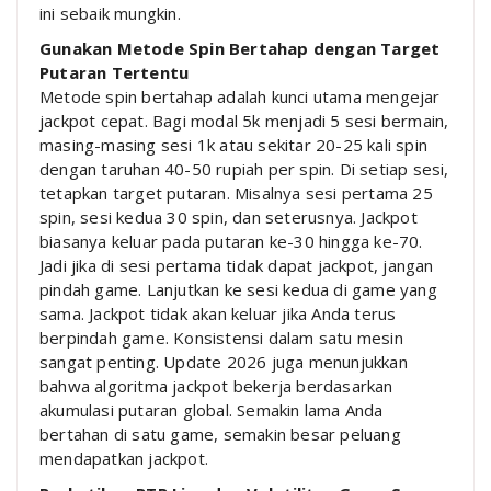
ini sebaik mungkin.
Gunakan Metode Spin Bertahap dengan Target
Putaran Tertentu
Metode spin bertahap adalah kunci utama mengejar
jackpot cepat. Bagi modal 5k menjadi 5 sesi bermain,
masing-masing sesi 1k atau sekitar 20-25 kali spin
dengan taruhan 40-50 rupiah per spin. Di setiap sesi,
tetapkan target putaran. Misalnya sesi pertama 25
spin, sesi kedua 30 spin, dan seterusnya. Jackpot
biasanya keluar pada putaran ke-30 hingga ke-70.
Jadi jika di sesi pertama tidak dapat jackpot, jangan
pindah game. Lanjutkan ke sesi kedua di game yang
sama. Jackpot tidak akan keluar jika Anda terus
berpindah game. Konsistensi dalam satu mesin
sangat penting. Update 2026 juga menunjukkan
bahwa algoritma jackpot bekerja berdasarkan
akumulasi putaran global. Semakin lama Anda
bertahan di satu game, semakin besar peluang
mendapatkan jackpot.