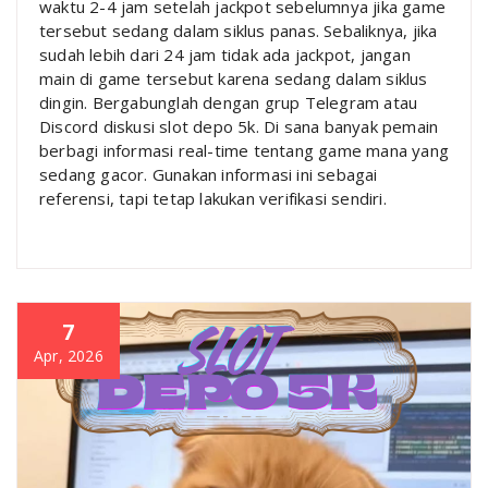
waktu 2-4 jam setelah jackpot sebelumnya jika game
tersebut sedang dalam siklus panas. Sebaliknya, jika
sudah lebih dari 24 jam tidak ada jackpot, jangan
main di game tersebut karena sedang dalam siklus
dingin. Bergabunglah dengan grup Telegram atau
Discord diskusi slot depo 5k. Di sana banyak pemain
berbagi informasi real-time tentang game mana yang
sedang gacor. Gunakan informasi ini sebagai
referensi, tapi tetap lakukan verifikasi sendiri.
7
Apr, 2026