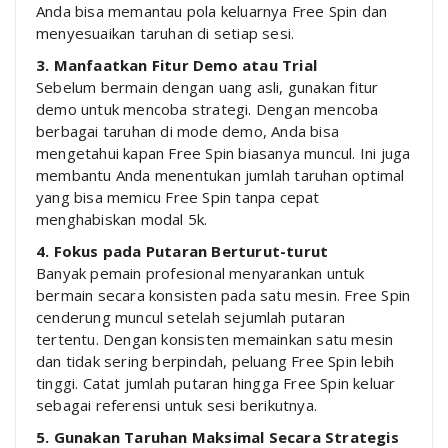
Anda bisa memantau pola keluarnya Free Spin dan
menyesuaikan taruhan di setiap sesi.
3. Manfaatkan Fitur Demo atau Trial
Sebelum bermain dengan uang asli, gunakan fitur
demo untuk mencoba strategi. Dengan mencoba
berbagai taruhan di mode demo, Anda bisa
mengetahui kapan Free Spin biasanya muncul. Ini juga
membantu Anda menentukan jumlah taruhan optimal
yang bisa memicu Free Spin tanpa cepat
menghabiskan modal 5k.
4. Fokus pada Putaran Berturut-turut
Banyak pemain profesional menyarankan untuk
bermain secara konsisten pada satu mesin. Free Spin
cenderung muncul setelah sejumlah putaran
tertentu. Dengan konsisten memainkan satu mesin
dan tidak sering berpindah, peluang Free Spin lebih
tinggi. Catat jumlah putaran hingga Free Spin keluar
sebagai referensi untuk sesi berikutnya.
5. Gunakan Taruhan Maksimal Secara Strategis