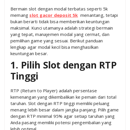
Bermain slot dengan modal terbatas seperti 5k
memang
slot gacor deposit 5k
menantang, tetapi
bukan berarti tidak bisa memberikan keuntungan
maksimal. Kunci utamanya adalah strategi bermain
yang tepat, manajemen modal yang cermat, dan
pemilihan game yang sesuai. Berikut panduan
lengkap agar modal kecil bisa menghasilkan
keuntungan besar.
1. Pilih Slot dengan RTP
Tinggi
RTP (Return to Player) adalah persentase
kemenangan yang dikembalikan ke pemain dari total
taruhan. Slot dengan RTP tinggi memiliki peluang
menang lebih besar dalam jangka panjang. Pilih game
dengan RTP minimal 95% agar setiap taruhan yang
Anda pasang memiliki potensi pengembalian yang
lebih optimal.