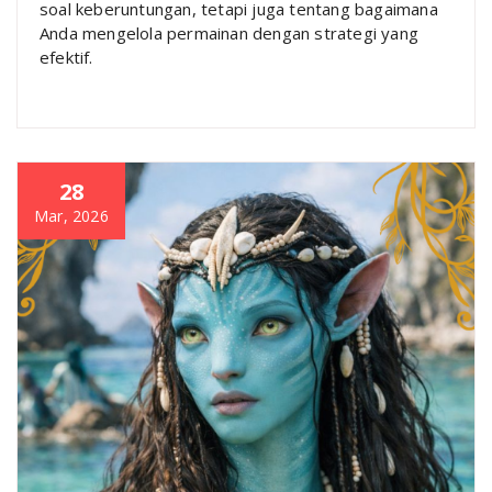
soal keberuntungan, tetapi juga tentang bagaimana
Anda mengelola permainan dengan strategi yang
efektif.
28
Mar, 2026