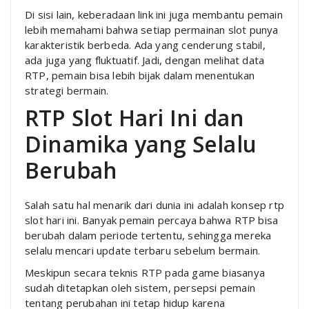
Di sisi lain, keberadaan link ini juga membantu pemain
lebih memahami bahwa setiap permainan slot punya
karakteristik berbeda. Ada yang cenderung stabil,
ada juga yang fluktuatif. Jadi, dengan melihat data
RTP, pemain bisa lebih bijak dalam menentukan
strategi bermain.
RTP Slot Hari Ini dan
Dinamika yang Selalu
Berubah
Salah satu hal menarik dari dunia ini adalah konsep rtp
slot hari ini. Banyak pemain percaya bahwa RTP bisa
berubah dalam periode tertentu, sehingga mereka
selalu mencari update terbaru sebelum bermain.
Meskipun secara teknis RTP pada game biasanya
sudah ditetapkan oleh sistem, persepsi pemain
tentang perubahan ini tetap hidup karena