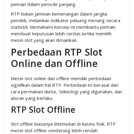
pemain dalam periode panjang.
RTP bukan jaminan kemenangan dalam jangka
pendek, melainkan indikator peluang menang secara
statistik. Memahami konsep ini membantu pemain
membuat keputusan lebih cerdas ketika memilih
mesin slot yang akan dimainkan.
Perbedaan RTP Slot
Online dan Offline
Mesin slot online dan offline memiliki perbedaan
signifikan dalam hal RTP. Perbedaan ini berasal dari
cara permainan diatur, teknologi yang digunakan, dan
aturan yang berlaku.
RTP Slot Offline
Slot offline biasanya ditemukan di kasino fisik. RTP
mesin slot offline cenderung lebih rendah