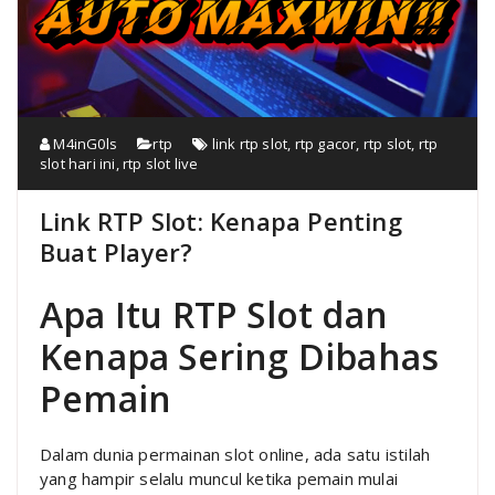
M4inG0ls
rtp
link rtp slot
,
rtp gacor
,
rtp slot
,
rtp
slot hari ini
,
rtp slot live
Link RTP Slot: Kenapa Penting
Buat Player?
Apa Itu RTP Slot dan
Kenapa Sering Dibahas
Pemain
Dalam dunia permainan slot online, ada satu istilah
yang hampir selalu muncul ketika pemain mulai