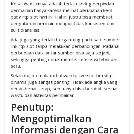
Kesalahan lainnya adalah terlalu sering berpindah
permainan hanya karena melihat perubahan kecil
pada rtp slot hari ini. Hal ini justru bisa membuat
pengalaman bermain menjadi tidak konsisten dan
sulit dianalisis.
Ada juga yang terlalu bergantung pada satu sumber
link rtp slot tanpa melakukan perbandingan. Padahal,
perbedaan data antar sumber bisa saja terjadi,
sehingga penting untuk memiliki referensi lebih dari
satu.
Selain itu, memahami bahwa rtp live slot bersifat
dinamis juga sangat penting. Tidak ada angka yang
benar-benar tetap, semuanya bisa berubah sesuai
waktu dan aktivitas permainan.
Penutup:
Mengoptimalkan
Informasi dengan Cara