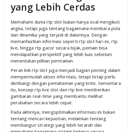
yang Lebih Cerdas
Memahami dunia rtp slot bukan hanya soal mengikuti
angka, tetapi juga tentang bagaimana membaca pola
dan dinamika yang terjadi di dalamnya. Dengan
memanfaatkan informasi seperti rtp slot hari ini, rtp
live, hingga rtp gacor secara bijak, pemain bisa
mendapatkan perspektif yang lebih luas sebelum
menentukan pilihan permainan.
Peran link rtp slot juga menjadi bagian penting dalam
mempermudah akses informasi, tetapi tetap perlu
diimbangi dengan pemahaman yang kritis. Sementara
itu, konsep rtp live slot dan rtp live memberikan
gambaran real-time yang membantu melihat
perubahan secara lebih cepat.
Pada akhirnya, mengoptimalkan informasi ini bukan
tentang mencari kepastian, melainkan tentang
membangun strategi yang lebih terarah dan
memahami bagaimana sistem bekerja secara