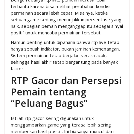
terbantu karena bisa melihat perubahan kondisi
permainan secara lebih cepat. Misalnya, ketika
sebuah game sedang menunjukkan persentase yang
naik, sebagian pemain menganggap itu sebagai sinyal
positif untuk mencoba permainan tersebut.
Namun penting untuk dipahami bahwa rtp live tetap
hanya sebuah indikator, bukan jaminan kemenangan.
Sistem permainan tetap berjalan secara acak,
sehingga hasil akhir tetap bergantung pada banyak
faktor.
RTP Gacor dan Persepsi
Pemain tentang
“Peluang Bagus”
Istilah rtp gacor sering digunakan untuk
menggambarkan game yang terasa lebih sering
memberikan hasil positif. Ini biasanya muncul dari