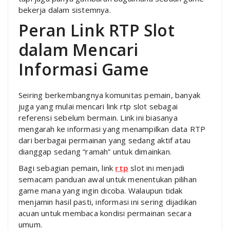
bekerja dalam sistemnya.
Peran Link RTP Slot
dalam Mencari
Informasi Game
Seiring berkembangnya komunitas pemain, banyak
juga yang mulai mencari link rtp slot sebagai
referensi sebelum bermain. Link ini biasanya
mengarah ke informasi yang menampilkan data RTP
dari berbagai permainan yang sedang aktif atau
dianggap sedang “ramah” untuk dimainkan.
Bagi sebagian pemain, link
rtp
slot ini menjadi
semacam panduan awal untuk menentukan pilihan
game mana yang ingin dicoba. Walaupun tidak
menjamin hasil pasti, informasi ini sering dijadikan
acuan untuk membaca kondisi permainan secara
umum.