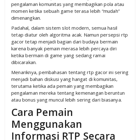
pengalaman komunitas yang membagikan pola atau
momen ketika sebuah game terasa lebih “mudah”
dimenangkan.
Padahal, dalam sistem slot modern, semua hasil
tetap diatur oleh algoritma acak. Namun persepsi rtp
gacor tetap menjadi bagian dari budaya bermain
karena banyak pemain merasa lebih percaya diri
ketika bermain di game yang sedang ramai
dibicarakan.
Menariknya, pembahasan tentang rtp gacor ini sering
menjadi bahan diskusi yang hangat di komunitas,
terutama ketika ada pemain yang membagikan
pengalaman mereka tentang kemenangan beruntun
atau bonus yang muncul lebih sering dari biasanya.
Cara Pemain
Menggunakan
Informasi RTP Secara