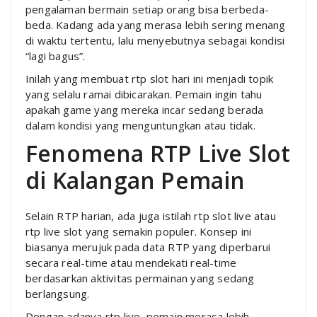
pengalaman bermain setiap orang bisa berbeda-
beda. Kadang ada yang merasa lebih sering menang
di waktu tertentu, lalu menyebutnya sebagai kondisi
“lagi bagus”.
Inilah yang membuat rtp slot hari ini menjadi topik
yang selalu ramai dibicarakan. Pemain ingin tahu
apakah game yang mereka incar sedang berada
dalam kondisi yang menguntungkan atau tidak.
Fenomena RTP Live Slot
di Kalangan Pemain
Selain RTP harian, ada juga istilah rtp slot live atau
rtp live slot yang semakin populer. Konsep ini
biasanya merujuk pada data RTP yang diperbarui
secara real-time atau mendekati real-time
berdasarkan aktivitas permainan yang sedang
berlangsung.
Dengan adanya rtp live, pemain merasa lebih