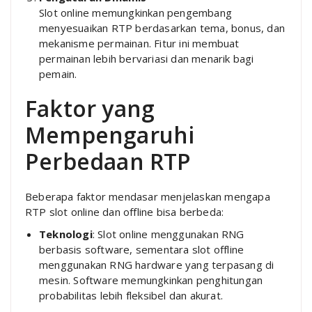
Slot online memungkinkan pengembang
menyesuaikan RTP berdasarkan tema, bonus, dan
mekanisme permainan. Fitur ini membuat
permainan lebih bervariasi dan menarik bagi
pemain.
Faktor yang
Mempengaruhi
Perbedaan RTP
Beberapa faktor mendasar menjelaskan mengapa
RTP slot online dan offline bisa berbeda:
Teknologi
: Slot online menggunakan RNG
berbasis software, sementara slot offline
menggunakan RNG hardware yang terpasang di
mesin. Software memungkinkan penghitungan
probabilitas lebih fleksibel dan akurat.