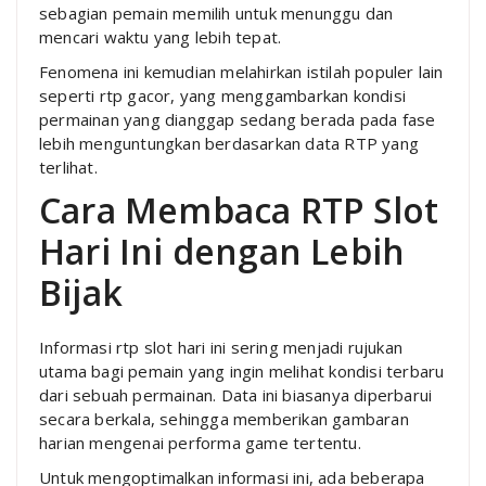
sebagian pemain memilih untuk menunggu dan
mencari waktu yang lebih tepat.
Fenomena ini kemudian melahirkan istilah populer lain
seperti rtp gacor, yang menggambarkan kondisi
permainan yang dianggap sedang berada pada fase
lebih menguntungkan berdasarkan data RTP yang
terlihat.
Cara Membaca RTP Slot
Hari Ini dengan Lebih
Bijak
Informasi rtp slot hari ini sering menjadi rujukan
utama bagi pemain yang ingin melihat kondisi terbaru
dari sebuah permainan. Data ini biasanya diperbarui
secara berkala, sehingga memberikan gambaran
harian mengenai performa game tertentu.
Untuk mengoptimalkan informasi ini, ada beberapa