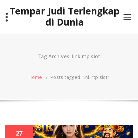
Skip
Tempar Judi Terlengkap
to
content
di Dunia
Tag Archives: link rtp slot
Home
/
Posts tagged "link rtp slot"
27