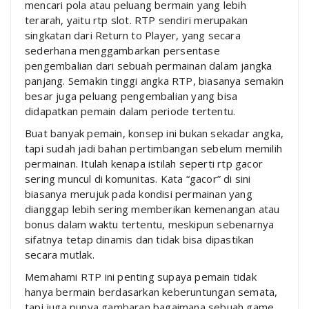
mencari pola atau peluang bermain yang lebih
terarah, yaitu rtp slot. RTP sendiri merupakan
singkatan dari Return to Player, yang secara
sederhana menggambarkan persentase
pengembalian dari sebuah permainan dalam jangka
panjang. Semakin tinggi angka RTP, biasanya semakin
besar juga peluang pengembalian yang bisa
didapatkan pemain dalam periode tertentu.
Buat banyak pemain, konsep ini bukan sekadar angka,
tapi sudah jadi bahan pertimbangan sebelum memilih
permainan. Itulah kenapa istilah seperti rtp gacor
sering muncul di komunitas. Kata “gacor” di sini
biasanya merujuk pada kondisi permainan yang
dianggap lebih sering memberikan kemenangan atau
bonus dalam waktu tertentu, meskipun sebenarnya
sifatnya tetap dinamis dan tidak bisa dipastikan
secara mutlak.
Memahami RTP ini penting supaya pemain tidak
hanya bermain berdasarkan keberuntungan semata,
tapi juga punya gambaran bagaimana sebuah game