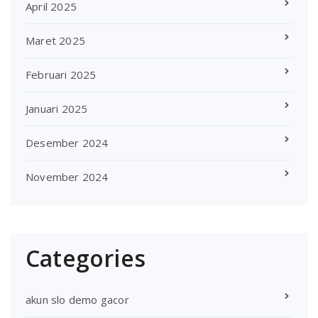
April 2025
Maret 2025
Februari 2025
Januari 2025
Desember 2024
November 2024
Categories
akun slo demo gacor