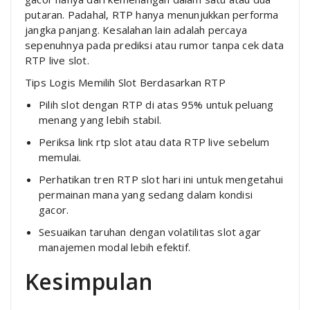
putaran. Padahal, RTP hanya menunjukkan performa
jangka panjang. Kesalahan lain adalah percaya
sepenuhnya pada prediksi atau rumor tanpa cek data
RTP live slot.
Tips Logis Memilih Slot Berdasarkan RTP
Pilih slot dengan RTP di atas 95% untuk peluang
menang yang lebih stabil.
Periksa link rtp slot atau data RTP live sebelum
memulai.
Perhatikan tren RTP slot hari ini untuk mengetahui
permainan mana yang sedang dalam kondisi
gacor.
Sesuaikan taruhan dengan volatilitas slot agar
manajemen modal lebih efektif.
Kesimpulan