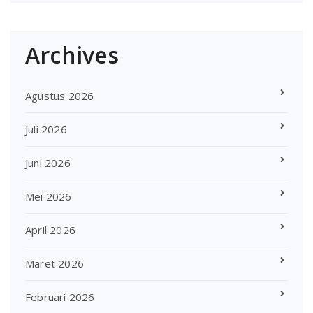
Archives
Agustus 2026
Juli 2026
Juni 2026
Mei 2026
April 2026
Maret 2026
Februari 2026