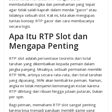
membutuhkan logika dan pemahaman yang tepat
agar tidak salah kaprah dalam menilai “gacor” atau
tidaknya sebuah slot. Kali ini, kita akan mengupas
tuntas konsep RTP gacor dan cara membacanya
secara logis.
Apa Itu RTP Slot dan
Mengapa Penting
RTP slot adalah persentase teoretis dari total
taruhan yang dikembalikan kepada pemain dalam
jangka panjang. Misalnya, sebuah permainan memiliki
RTP 96%, artinya secara rata-rata, dari total taruhan
yang dipasang, 96% akan kembali ke pemain. Namun,
angka ini tidak menjamin kemenangan instan karena
RTP dihitung dari ribuan hingga jutaan putaran, bukan
per spin.
Bagi pemain, memahami RTP slot sangat penting
karena bisa menjadi panduan memilih game yang