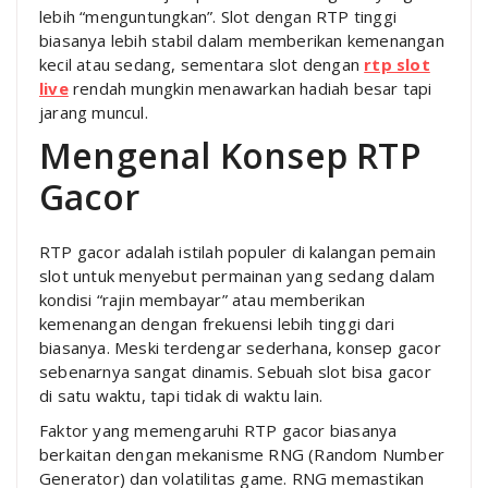
lebih “menguntungkan”. Slot dengan RTP tinggi
biasanya lebih stabil dalam memberikan kemenangan
kecil atau sedang, sementara slot dengan
rtp slot
live
rendah mungkin menawarkan hadiah besar tapi
jarang muncul.
Mengenal Konsep RTP
Gacor
RTP gacor adalah istilah populer di kalangan pemain
slot untuk menyebut permainan yang sedang dalam
kondisi “rajin membayar” atau memberikan
kemenangan dengan frekuensi lebih tinggi dari
biasanya. Meski terdengar sederhana, konsep gacor
sebenarnya sangat dinamis. Sebuah slot bisa gacor
di satu waktu, tapi tidak di waktu lain.
Faktor yang memengaruhi RTP gacor biasanya
berkaitan dengan mekanisme RNG (Random Number
Generator) dan volatilitas game. RNG memastikan