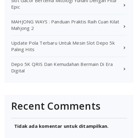
Slot Gacor Bertema Mitologi Yunani Dengan Fitur
Epic
MAHJONG WAYS : Panduan Praktis Raih Cuan Kilat
Mahjong 2
Update Pola Terbaru Untuk Mesin Slot Depo 5k
Paling Hits
Depo 5K QRIS Dan Kemudahan Bermain Di Era
Digital
Recent Comments
Tidak ada komentar untuk ditampilkan.