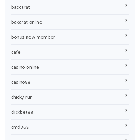
baccarat
bakarat online
bonus new member
cafe
casino online
casino88
chicky run
clickbet88
cmd368