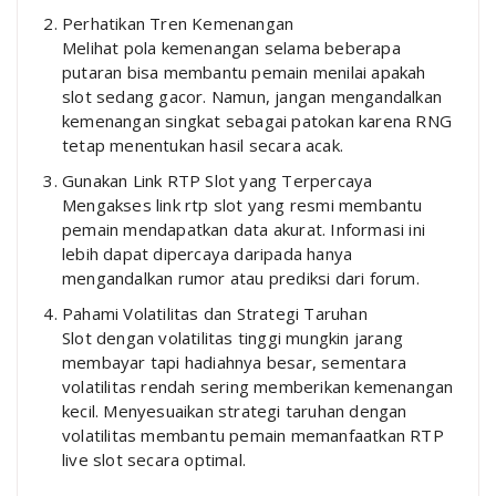
Perhatikan Tren Kemenangan
Melihat pola kemenangan selama beberapa
putaran bisa membantu pemain menilai apakah
slot sedang gacor. Namun, jangan mengandalkan
kemenangan singkat sebagai patokan karena RNG
tetap menentukan hasil secara acak.
Gunakan Link RTP Slot yang Terpercaya
Mengakses link rtp slot yang resmi membantu
pemain mendapatkan data akurat. Informasi ini
lebih dapat dipercaya daripada hanya
mengandalkan rumor atau prediksi dari forum.
Pahami Volatilitas dan Strategi Taruhan
Slot dengan volatilitas tinggi mungkin jarang
membayar tapi hadiahnya besar, sementara
volatilitas rendah sering memberikan kemenangan
kecil. Menyesuaikan strategi taruhan dengan
volatilitas membantu pemain memanfaatkan RTP
live slot secara optimal.