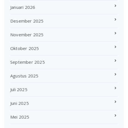
Januari 2026
Desember 2025
November 2025
Oktober 2025
September 2025
Agustus 2025
Juli 2025
Juni 2025
Mei 2025