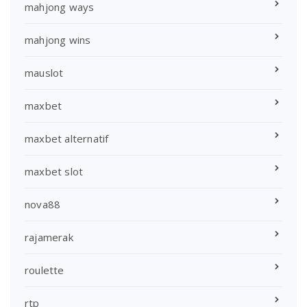
mahjong ways
mahjong wins
mauslot
maxbet
maxbet alternatif
maxbet slot
nova88
rajamerak
roulette
rtp