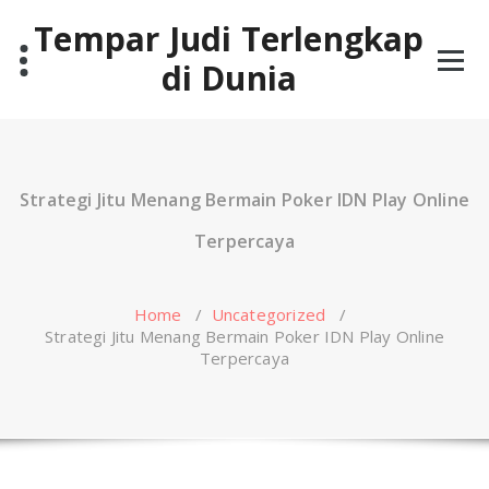
Skip
Tempar Judi Terlengkap
to
content
di Dunia
Strategi Jitu Menang Bermain Poker IDN Play Online
Terpercaya
Home
/
Uncategorized
/
Strategi Jitu Menang Bermain Poker IDN Play Online
Terpercaya