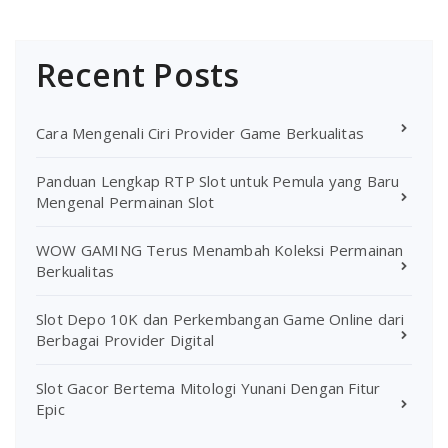
Recent Posts
Cara Mengenali Ciri Provider Game Berkualitas
Panduan Lengkap RTP Slot untuk Pemula yang Baru
Mengenal Permainan Slot
WOW GAMING Terus Menambah Koleksi Permainan
Berkualitas
Slot Depo 10K dan Perkembangan Game Online dari
Berbagai Provider Digital
Slot Gacor Bertema Mitologi Yunani Dengan Fitur
Epic