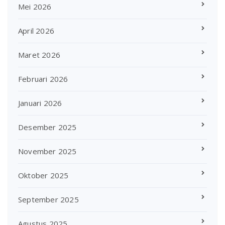
Mei 2026
April 2026
Maret 2026
Februari 2026
Januari 2026
Desember 2025
November 2025
Oktober 2025
September 2025
Agustus 2025