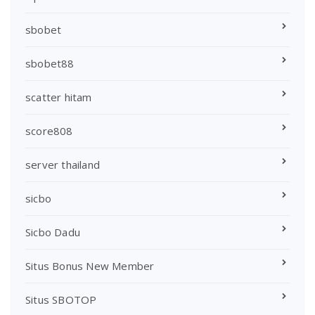
sbobet
sbobet88
scatter hitam
score808
server thailand
sicbo
Sicbo Dadu
Situs Bonus New Member
Situs SBOTOP