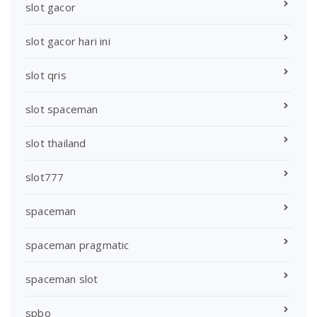
slot gacor
slot gacor hari ini
slot qris
slot spaceman
slot thailand
slot777
spaceman
spaceman pragmatic
spaceman slot
spbo