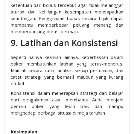
ketentuan dari bonus tersebut agar tidak melanggar
aturan dan kehilangan kesempatan mendapatkan
keuntungan. Penggunaan bonus secara bijak dapat
membantu memperbesar peluang menang dan
memperpanjang durasi bermain.
9. Latihan dan Konsistensi
Seperti halnya keahlian lainnya, keberhasilan dalam
poker membutuhkan latihan yang terus-menerus.
Mainlah secara rutin, analisis setiap permainan, dan
catat strategi yang berhasil maupun yang kurang
efektif.
Konsistensi dalam menerapkan strategi dan belajar
dari pengalaman akan membantu Anda menjadi
pemain poker yang lebih baik dan mampu
menghadapi berbagai situasi di meja taruhan.
Kesimpulan