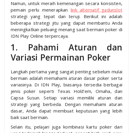
Namun, untuk meraih kemenangan secara konsisten,
pemain perlu menerapkan
link alternatif gadunslot
strategi yang tepat dan teruji. Berikut ini adalah
beberapa strategi jitu yang dapat membantu Anda
meningkatkan peluang menang saat bermain poker di
IDN Play Online terpercaya.
1. Pahami Aturan dan
Variasi Permainan Poker
Langkah pertama yang sangat penting sebelum mulai
bermain adalah memahami aturan dasar poker serta
variasinya. Di IDN Play, biasanya tersedia berbagai
jenis poker seperti Texas Hold’em, Omaha, dan
Capsa Susun. Setiap variasi memiliki aturan dan
strategi yang berbeda. Dengan memahami aturan
dasar, Anda dapat membuat keputusan yang lebih
baik saat bermain.
Selain itu, pelajari juga kombinasi kartu poker dari