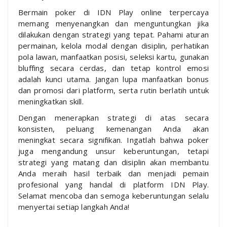
Bermain poker di IDN Play online terpercaya
memang menyenangkan dan menguntungkan jika
dilakukan dengan strategi yang tepat. Pahami aturan
permainan, kelola modal dengan disiplin, perhatikan
pola lawan, manfaatkan posisi, seleksi kartu, gunakan
bluffing secara cerdas, dan tetap kontrol emosi
adalah kunci utama. Jangan lupa manfaatkan bonus
dan promosi dari platform, serta rutin berlatih untuk
meningkatkan skill.
Dengan menerapkan strategi di atas secara
konsisten, peluang kemenangan Anda akan
meningkat secara signifikan. Ingatlah bahwa poker
juga mengandung unsur keberuntungan, tetapi
strategi yang matang dan disiplin akan membantu
Anda meraih hasil terbaik dan menjadi pemain
profesional yang handal di platform IDN Play.
Selamat mencoba dan semoga keberuntungan selalu
menyertai setiap langkah Anda!