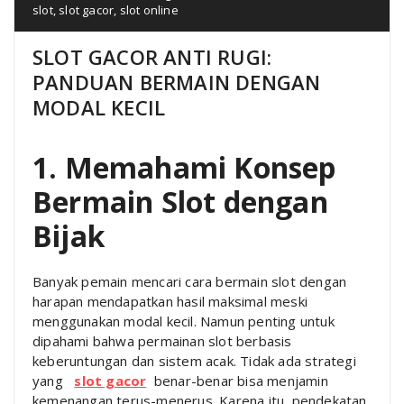
slot
,
slot gacor
,
slot online
SLOT GACOR ANTI RUGI:
PANDUAN BERMAIN DENGAN
MODAL KECIL
1. Memahami Konsep
Bermain Slot dengan
Bijak
Banyak pemain mencari cara bermain slot dengan
harapan mendapatkan hasil maksimal meski
menggunakan modal kecil. Namun penting untuk
dipahami bahwa permainan slot berbasis
keberuntungan dan sistem acak. Tidak ada strategi
yang
slot gacor
benar-benar bisa menjamin
kemenangan terus-menerus. Karena itu, pendekatan