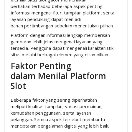
perhatian terhadap beberapa aspek penting.
Informasi mengenai fitur, tampilan platform, serta
layanan pendukung dapat menjadi
bahan pertimbangan sebelum menentukan pilihan.
Platform dengan informasi lengkap memberikan
gambaran lebih jelas mengenai layanan yang
tersedia. Pengguna dapat mengenali karakteristik
situs melalui berbagai elemen yang ditampilkan.
Faktor Penting
dalam Menilai Platform
Slot
Beberapa faktor yang sering diperhatikan
meliputi kualitas tampilan, variasi permainan,
kemudahan penggunaan, serta layanan
pelanggan. Semua aspek tersebut membantu
menciptakan pengalaman digital yang lebih baik.