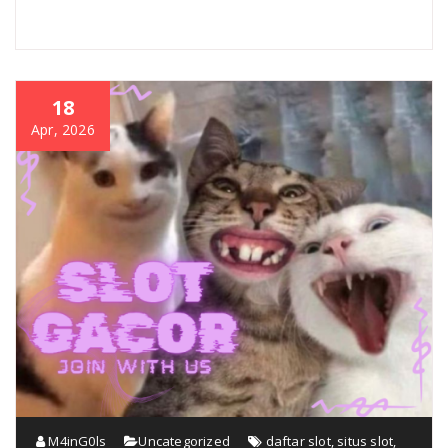
18
Apr, 2026
M4inG0ls
Uncategorized
daftar slot
,
situs slot
,