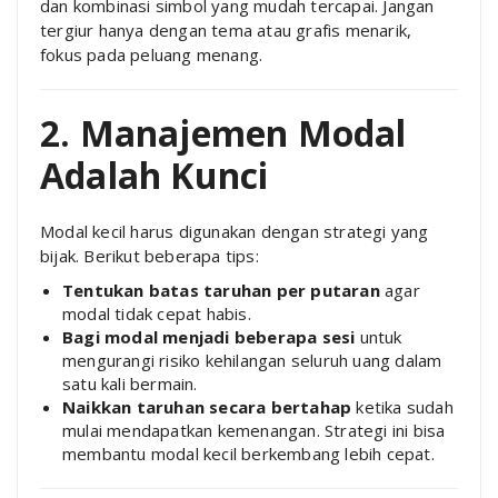
dan kombinasi simbol yang mudah tercapai. Jangan
tergiur hanya dengan tema atau grafis menarik,
fokus pada peluang menang.
2. Manajemen Modal
Adalah Kunci
Modal kecil harus digunakan dengan strategi yang
bijak. Berikut beberapa tips:
Tentukan batas taruhan per putaran
agar
modal tidak cepat habis.
Bagi modal menjadi beberapa sesi
untuk
mengurangi risiko kehilangan seluruh uang dalam
satu kali bermain.
Naikkan taruhan secara bertahap
ketika sudah
mulai mendapatkan kemenangan. Strategi ini bisa
membantu modal kecil berkembang lebih cepat.