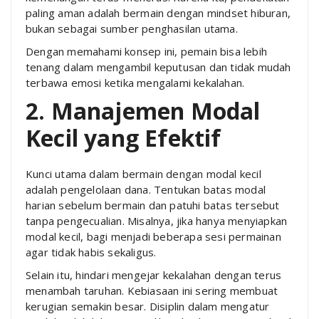
paling aman adalah bermain dengan mindset hiburan,
bukan sebagai sumber penghasilan utama.
Dengan memahami konsep ini, pemain bisa lebih
tenang dalam mengambil keputusan dan tidak mudah
terbawa emosi ketika mengalami kekalahan.
2. Manajemen Modal
Kecil yang Efektif
Kunci utama dalam bermain dengan modal kecil
adalah pengelolaan dana. Tentukan batas modal
harian sebelum bermain dan patuhi batas tersebut
tanpa pengecualian. Misalnya, jika hanya menyiapkan
modal kecil, bagi menjadi beberapa sesi permainan
agar tidak habis sekaligus.
Selain itu, hindari mengejar kekalahan dengan terus
menambah taruhan. Kebiasaan ini sering membuat
kerugian semakin besar. Disiplin dalam mengatur