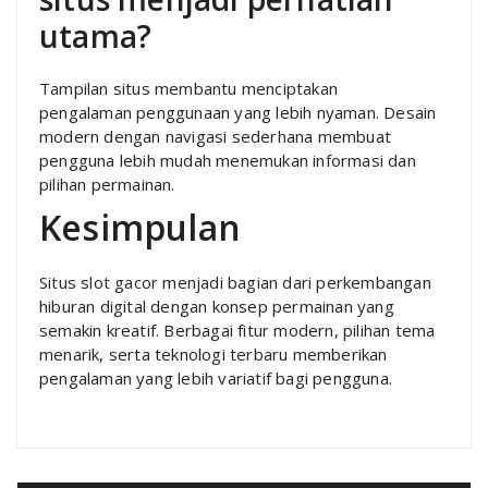
utama?
Tampilan situs membantu menciptakan
pengalaman penggunaan yang lebih nyaman. Desain
modern dengan navigasi sederhana membuat
pengguna lebih mudah menemukan informasi dan
pilihan permainan.
Kesimpulan
Situs slot gacor menjadi bagian dari perkembangan
hiburan digital dengan konsep permainan yang
semakin kreatif. Berbagai fitur modern, pilihan tema
menarik, serta teknologi terbaru memberikan
pengalaman yang lebih variatif bagi pengguna.