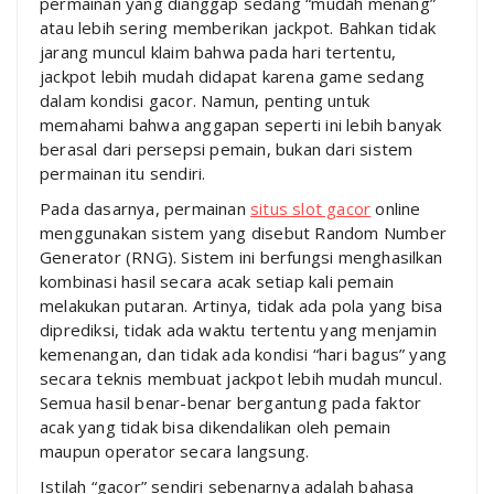
permainan yang dianggap sedang “mudah menang”
atau lebih sering memberikan jackpot. Bahkan tidak
jarang muncul klaim bahwa pada hari tertentu,
jackpot lebih mudah didapat karena game sedang
dalam kondisi gacor. Namun, penting untuk
memahami bahwa anggapan seperti ini lebih banyak
berasal dari persepsi pemain, bukan dari sistem
permainan itu sendiri.
Pada dasarnya, permainan
situs slot gacor
online
menggunakan sistem yang disebut Random Number
Generator (RNG). Sistem ini berfungsi menghasilkan
kombinasi hasil secara acak setiap kali pemain
melakukan putaran. Artinya, tidak ada pola yang bisa
diprediksi, tidak ada waktu tertentu yang menjamin
kemenangan, dan tidak ada kondisi “hari bagus” yang
secara teknis membuat jackpot lebih mudah muncul.
Semua hasil benar-benar bergantung pada faktor
acak yang tidak bisa dikendalikan oleh pemain
maupun operator secara langsung.
Istilah “gacor” sendiri sebenarnya adalah bahasa