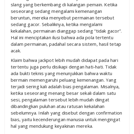
slang yang berkembang di kalangan pemain. Ketika
seseorang sedang mengalami kemenangan
beruntun, mereka menyebut permainan tersebut
sedang gacor. Sebaliknya, ketika mengalami
kekalahan, permainan dianggap sedang “tidak gacor”.
Hal ini menciptakan ilusi bahwa ada pola tertentu
dalam permainan, padahal secara sistem, hasil tetap
acak.
Klaim bahwa jackpot lebih mudah didapat pada hari
tertentu juga perlu disikapi dengan hati-hati. Tidak
ada bukti teknis yang menunjukkan bahwa waktu
bermain memengaruhi peluang kemenangan. Yang
terjadi sering kali adalah bias pengalaman. Misalnya,
ketika seseorang menang besar sekali dalam satu
sesi, pengalaman tersebut lebih mudah diingat
dibandingkan puluhan atau ratusan kekalahan
sebelumnya. Inilah yang disebut dengan confirmation
bias, yaitu kecenderungan manusia untuk mengingat
hal yang mendukung keyakinan mereka.