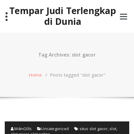
Skip
Tempar Judi Terlengkap
to
content
di Dunia
Tag Archives: slot gacor
Home
/
Posts tagged "slot gacor"
M4inG0ls
Uncategorized
situs slot gacor
,
slot
,
slot gacor
,
slot online