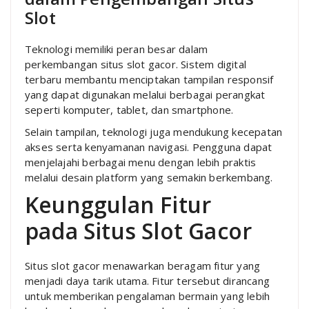
Slot
Teknologi memiliki peran besar dalam
perkembangan situs slot gacor. Sistem digital
terbaru membantu menciptakan tampilan responsif
yang dapat digunakan melalui berbagai perangkat
seperti komputer, tablet, dan smartphone.
Selain tampilan, teknologi juga mendukung kecepatan
akses serta kenyamanan navigasi. Pengguna dapat
menjelajahi berbagai menu dengan lebih praktis
melalui desain platform yang semakin berkembang.
Keunggulan Fitur
pada Situs Slot Gacor
Situs slot gacor menawarkan beragam fitur yang
menjadi daya tarik utama. Fitur tersebut dirancang
untuk memberikan pengalaman bermain yang lebih