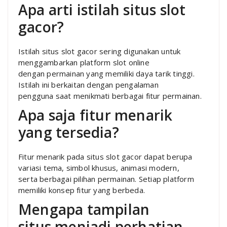
Apa arti istilah situs slot
gacor?
Istilah situs slot gacor sering digunakan untuk
menggambarkan platform slot online
dengan permainan yang memiliki daya tarik tinggi.
Istilah ini berkaitan dengan pengalaman
pengguna saat menikmati berbagai fitur permainan.
Apa saja fitur menarik
yang tersedia?
Fitur menarik pada situs slot gacor dapat berupa
variasi tema, simbol khusus, animasi modern,
serta berbagai pilihan permainan. Setiap platform
memiliki konsep fitur yang berbeda.
Mengapa tampilan
situs menjadi perhatian