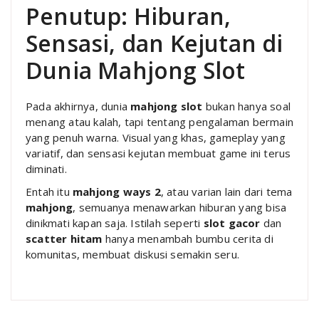
Penutup: Hiburan,
Sensasi, dan Kejutan di
Dunia Mahjong Slot
Pada akhirnya, dunia
mahjong slot
bukan hanya soal
menang atau kalah, tapi tentang pengalaman bermain
yang penuh warna. Visual yang khas, gameplay yang
variatif, dan sensasi kejutan membuat game ini terus
diminati.
Entah itu
mahjong ways 2
, atau varian lain dari tema
mahjong
, semuanya menawarkan hiburan yang bisa
dinikmati kapan saja. Istilah seperti
slot gacor
dan
scatter hitam
hanya menambah bumbu cerita di
komunitas, membuat diskusi semakin seru.