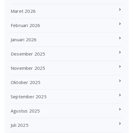
Maret 2026
Februari 2026
Januari 2026
Desember 2025
November 2025
Oktober 2025
September 2025
Agustus 2025
Juli 2025