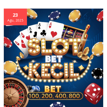
23
Agu, 2025