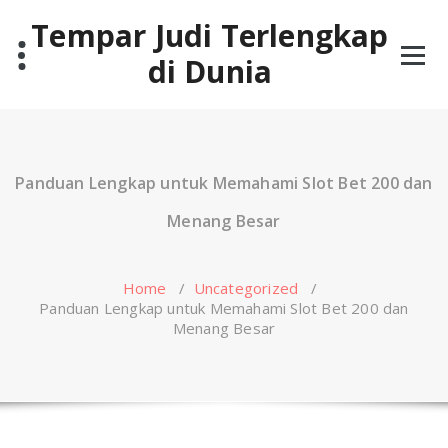
Skip
Tempar Judi Terlengkap
to
content
di Dunia
Panduan Lengkap untuk Memahami Slot Bet 200 dan
Menang Besar
Home
/
Uncategorized
/
Panduan Lengkap untuk Memahami Slot Bet 200 dan
Menang Besar