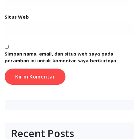
Situs Web
Simpan nama, email, dan situs web saya pada
peramban ini untuk komentar saya berikutnya.
Recent Posts