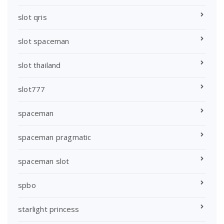
slot qris
slot spaceman
slot thailand
slot777
spaceman
spaceman pragmatic
spaceman slot
spbo
starlight princess