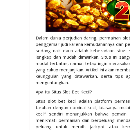
Dalam dunia perjudian daring, permainan slot
penggemar judi karena kemudahannya dan pel
sedang naik daun adalah keberadaan situs 
lengkap dan mudah dimainkan. Situs ini san
modal terbatas, namun tetap ingin merasaka
yang cukup menjanjikan. Artikel ini akan memba
keunggulan yang ditawarkan, serta tips 
menguntungkan.
Apa Itu Situs Slot Bet Kecil?
Situs slot bet kecil adalah platform perma
taruhan dengan nominal kecil, biasanya mulai
kecil” sendiri menunjukkan bahwa pemain
menikmati permainan dan berpeluang mendap
peluang untuk meraih jackpot atau kem