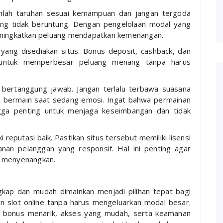
umlah taruhan sesuai kemampuan dan jangan tergoda
ang tidak beruntung. Dengan pengelolaan modal yang
meningkatkan peluang mendapatkan kemenangan.
yang disediakan situs. Bonus deposit, cashback, dan
 untuk memperbesar peluang menang tanpa harus
 bertanggung jawab. Jangan terlalu terbawa suasana
i bermain saat sedang emosi. Ingat bahwa permainan
ngga penting untuk menjaga keseimbangan dan tidak
i reputasi baik. Pastikan situs tersebut memiliki lisensi
nan pelanggan yang responsif. Hal ini penting agar
h menyenangkan.
ngkap dan mudah dimainkan menjadi pilihan tepat bagi
n slot online tanpa harus mengeluarkan modal besar.
tur bonus menarik, akses yang mudah, serta keamanan