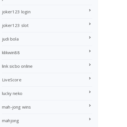
joker123 login
joker123 slot
judi bola
klikwin88
link sicbo online
LiveScore
lucky neko
mah-jong wins
mahjong