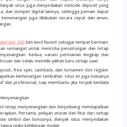
Banyak situs juga menyediakan metode deposit yang
sa, dan dompet digital lainnya, sehingga pemain dapat
n kemenangan juga dilakukan secara cepat dan aman,
angan.
slot bet 200
bet kecil favorit sebagai tempat bermain.
tkan semangat untuk mencoba peruntungan dan tetap
nyenangkan. Kedua, variasi permainan lengkap dan
san dan selalu memiliki pilihan baru setiap saat.
deposit, free spin, cashback, dan turnamen slot reguler
atkan kemenangan tambahan. Situs ini juga biasanya
 dan profesional, siap membantu jika terjadi kendala
n Menyenangkan
kecil tetap menyenangkan dan berpeluang mendapatkan
rapkan. Pertama, pelajari aturan dan fitur dari setiap
pola simbol dan bonusnya. Banyak situs menyediakan
tanpa risiko kehilangan modal.