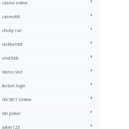
casino online
casino88
chicky run
clickbet88
cmd368
demo slot
ibcbet login
IBCBET Online
idn poker
joker123