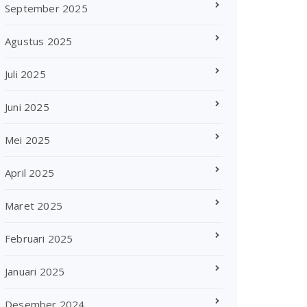
September 2025
Agustus 2025
Juli 2025
Juni 2025
Mei 2025
April 2025
Maret 2025
Februari 2025
Januari 2025
Desember 2024