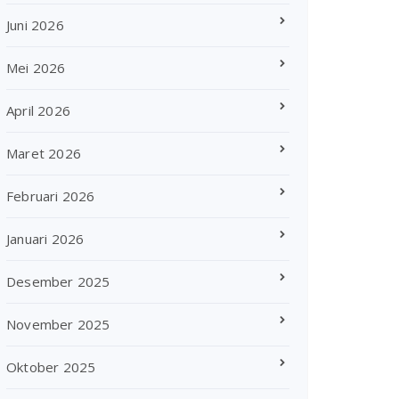
Juni 2026
Mei 2026
April 2026
Maret 2026
Februari 2026
Januari 2026
Desember 2025
November 2025
Oktober 2025