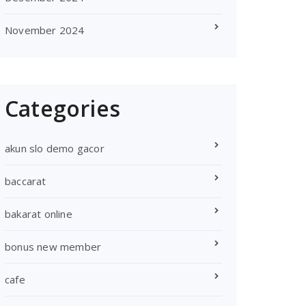
November 2024
Categories
akun slo demo gacor
baccarat
bakarat online
bonus new member
cafe