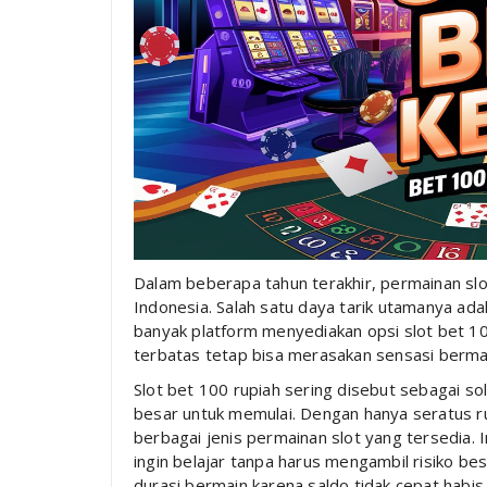
Dalam beberapa tahun terakhir, permainan slo
Indonesia. Salah satu daya tarik utamanya adala
banyak platform menyediakan opsi slot bet 
terbatas tetap bisa merasakan sensasi berm
Slot bet 100 rupiah sering disebut sebagai s
besar untuk memulai. Dengan hanya seratus r
berbagai jenis permainan slot yang tersedia. I
ingin belajar tanpa harus mengambil risiko be
durasi bermain karena saldo tidak cepat habis