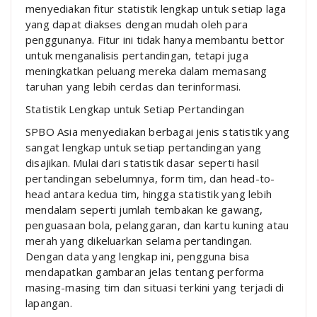
menyediakan fitur statistik lengkap untuk setiap laga
yang dapat diakses dengan mudah oleh para
penggunanya. Fitur ini tidak hanya membantu bettor
untuk menganalisis pertandingan, tetapi juga
meningkatkan peluang mereka dalam memasang
taruhan yang lebih cerdas dan terinformasi.
Statistik Lengkap untuk Setiap Pertandingan
SPBO Asia menyediakan berbagai jenis statistik yang
sangat lengkap untuk setiap pertandingan yang
disajikan. Mulai dari statistik dasar seperti hasil
pertandingan sebelumnya, form tim, dan head-to-
head antara kedua tim, hingga statistik yang lebih
mendalam seperti jumlah tembakan ke gawang,
penguasaan bola, pelanggaran, dan kartu kuning atau
merah yang dikeluarkan selama pertandingan.
Dengan data yang lengkap ini, pengguna bisa
mendapatkan gambaran jelas tentang performa
masing-masing tim dan situasi terkini yang terjadi di
lapangan.