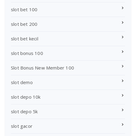
slot bet 100
slot bet 200
slot bet kecil
slot bonus 100
Slot Bonus New Member 100
slot demo
slot depo 10k
slot depo 5k
slot gacor