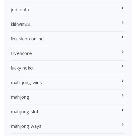
judi bola
klikwin88
link sicbo online
LiveScore
lucky neko
mah-jong wins
mahjong
mahjong slot
mahjong ways