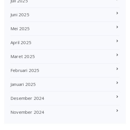
Juli 2025
Juni 2025
Mei 2025
April 2025
Maret 2025
Februari 2025
Januari 2025
Desember 2024
November 2024