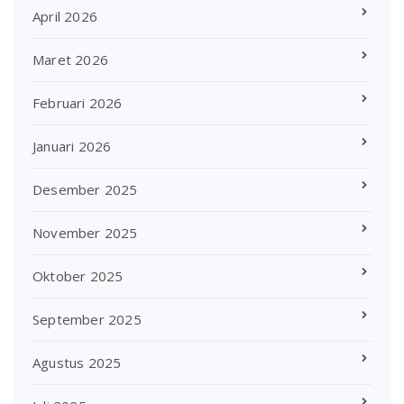
April 2026
Maret 2026
Februari 2026
Januari 2026
Desember 2025
November 2025
Oktober 2025
September 2025
Agustus 2025