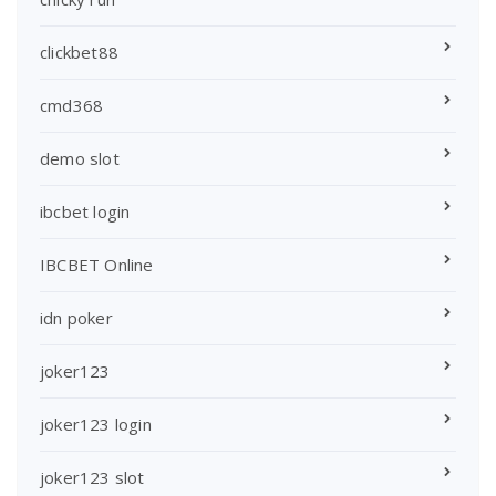
clickbet88
cmd368
demo slot
ibcbet login
IBCBET Online
idn poker
joker123
joker123 login
joker123 slot