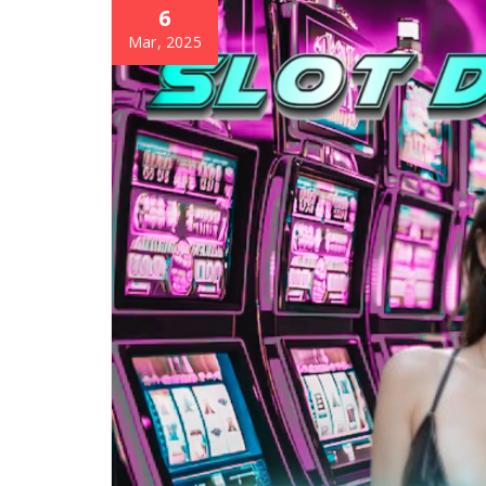
6
Mar, 2025