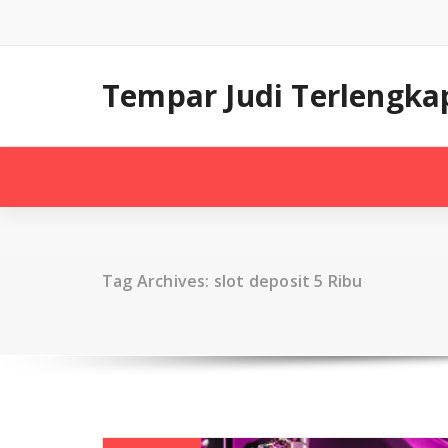
Skip
to
content
Tempar Judi Terlengka
Tag Archives: slot deposit 5 Ribu