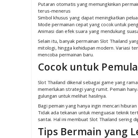
Putaran otomatis yang memungkinkan permain
terus-menerus
Simbol khusus yang dapat meningkatkan pelu
Mode permainan cepat yang cocok untuk peng
Animasi dan efek suara yang mendukung suas
Selain itu, banyak permainan Slot Thailand yan
mitologi, hingga kehidupan modern. Variasi t
mencoba permainan baru.
Cocok untuk Pemula
Slot Thailand dikenal sebagai game yang rama
memerlukan strategi yang rumit. Pemain hanya
gulungan untuk melihat hasilnya.
Bagi pemain yang hanya ingin mencari hiburan r
Tidak ada tekanan untuk menguasai teknik ter
santai. Hal ini membuat Slot Thailand sering di
Tips Bermain yang 