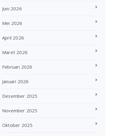
Juni 2026
Mei 2026
April 2026
Maret 2026
Februari 2026
Januari 2026
Desember 2025
November 2025
Oktober 2025