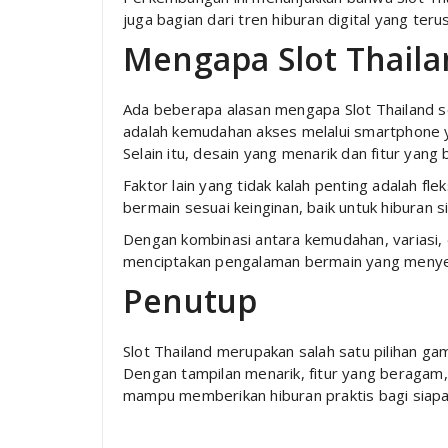
juga bagian dari tren hiburan digital yang te
Mengapa Slot Thail
Ada beberapa alasan mengapa Slot Thailand se
adalah kemudahan akses melalui smartphone y
Selain itu, desain yang menarik dan fitur yang
Faktor lain yang tidak kalah penting adalah fl
bermain sesuai keinginan, baik untuk hiburan 
Dengan kombinasi antara kemudahan, variasi, d
menciptakan pengalaman bermain yang menyen
Penutup
Slot Thailand merupakan salah satu pilihan ga
Dengan tampilan menarik, fitur yang beragam
mampu memberikan hiburan praktis bagi siapa