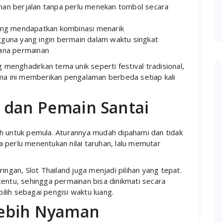
an berjalan tanpa perlu menekan tombol secara
ang mendapatkan kombinasi menarik
guna yang ingin bermain dalam waktu singkat
ana permainan
g menghadirkan tema unik seperti festival tradisional,
ema ini memberikan pengalaman berbeda setiap kali
 dan Pemain Santai
h untuk pemula. Aturannya mudah dipahami dan tidak
 perlu menentukan nilai taruhan, lalu memutar
ingan, Slot Thailand juga menjadi pilihan yang tepat.
tentu, sehingga permainan bisa dinikmati secara
pilih sebagai pengisi waktu luang.
Lebih Nyaman