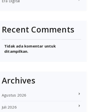
Era Digital
Recent Comments
Tidak ada komentar untuk
ditampilkan.
Archives
Agustus 2026
Juli 2026