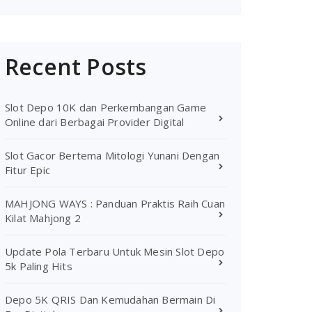
Recent Posts
Slot Depo 10K dan Perkembangan Game
Online dari Berbagai Provider Digital
Slot Gacor Bertema Mitologi Yunani Dengan
Fitur Epic
MAHJONG WAYS : Panduan Praktis Raih Cuan
Kilat Mahjong 2
Update Pola Terbaru Untuk Mesin Slot Depo
5k Paling Hits
Depo 5K QRIS Dan Kemudahan Bermain Di