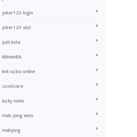
joker123 login
joker123 slot
judi bola
klikwin88
link sicbo online
LiveScore
lucky neko
mah-jong wins
mahjong