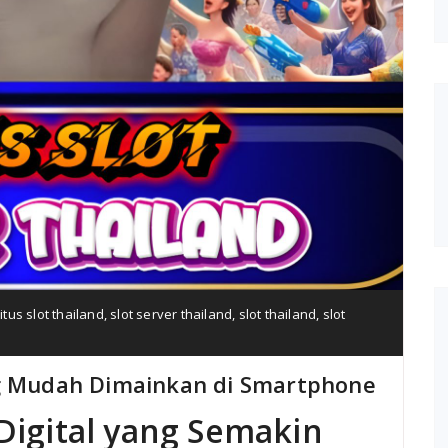
itus slot thailand
,
slot server thailand
,
slot thailand
,
slot
ng Mudah Dimainkan di Smartphone
Digital yang Semakin