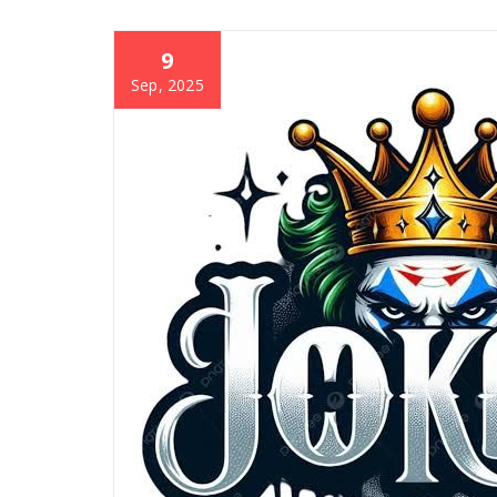
9
Sep, 2025