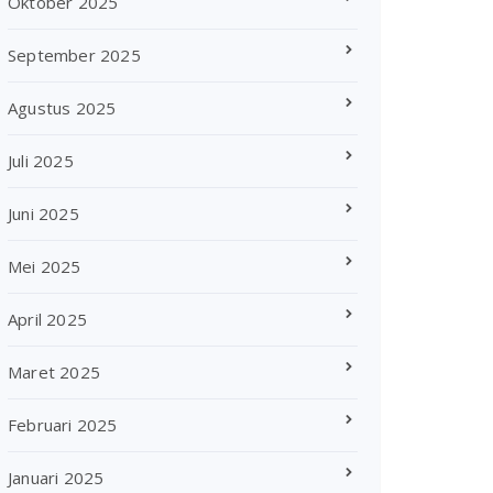
Oktober 2025
September 2025
Agustus 2025
Juli 2025
Juni 2025
Mei 2025
April 2025
Maret 2025
Februari 2025
Januari 2025