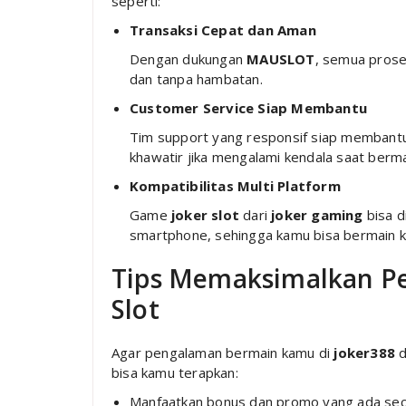
seperti:
Transaksi Cepat dan Aman
Dengan dukungan
MAUSLOT
, semua prose
dan tanpa hambatan.
Customer Service Siap Membantu
Tim support yang responsif siap membantu
khawatir jika mengalami kendala saat berma
Kompatibilitas Multi Platform
Game
joker slot
dari
joker gaming
bisa d
smartphone, sehingga kamu bisa bermain ka
Tips Memaksimalkan P
Slot
Agar pengalaman bermain kamu di
joker388
d
bisa kamu terapkan:
Manfaatkan bonus dan promo yang ada sec