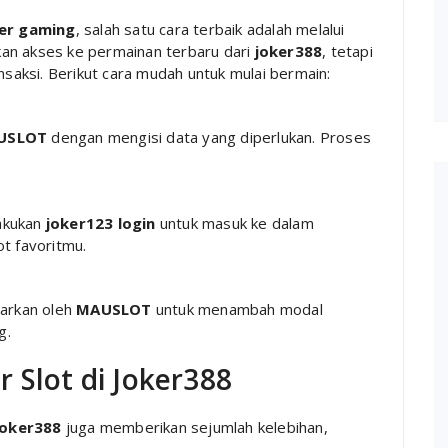
er gaming
, salah satu cara terbaik adalah melalui
akan akses ke permainan terbaru dari
joker388
, tetapi
aksi. Berikut cara mudah untuk mulai bermain:
USLOT
dengan mengisi data yang diperlukan. Proses
lakukan
joker123 login
untuk masuk ke dalam
t favoritmu.
arkan oleh
MAUSLOT
untuk menambah modal
g.
 Slot di Joker388
joker388
juga memberikan sejumlah kelebihan,