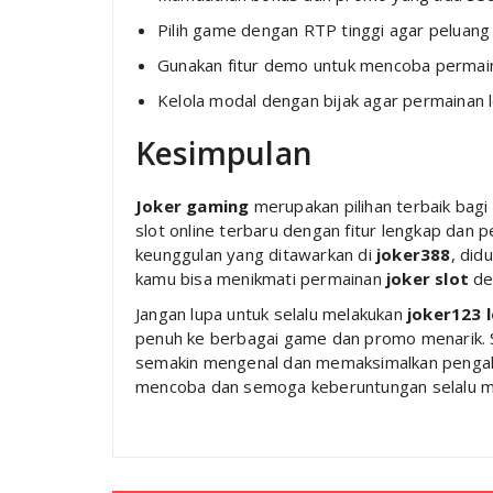
Pilih game dengan RTP tinggi agar peluang
Gunakan fitur demo untuk mencoba permain
Kelola modal dengan bijak agar permainan
Kesimpulan
Joker gaming
merupakan pilihan terbaik bagi
slot online terbaru dengan fitur lengkap dan
keunggulan yang ditawarkan di
joker388
, did
kamu bisa menikmati permainan
joker slot
de
Jangan lupa untuk selalu melakukan
joker123 
penuh ke berbagai game dan promo menarik. 
semakin mengenal dan memaksimalkan pengal
mencoba dan semoga keberuntungan selalu me