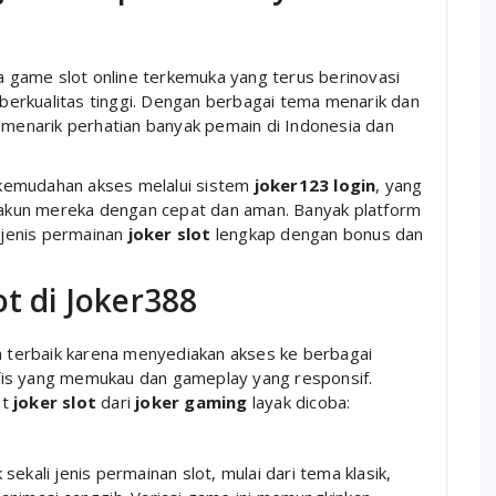
 game slot online terkemuka yang terus berinovasi
erkualitas tinggi. Dengan berbagai tema menarik dan
 menarik perhatian banyak pemain di Indonesia dan
kemudahan akses melalui sistem
joker123 login
, yang
akun mereka dengan cepat dan aman. Banyak platform
jenis permainan
joker slot
lengkap dengan bonus dan
ot di Joker388
terbaik karena menyediakan akses ke berbagai
fis yang memukau dan gameplay yang responsif.
at
joker slot
dari
joker gaming
layak dicoba:
ekali jenis permainan slot, mulai dari tema klasik,