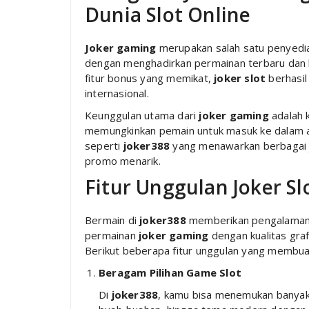
Dunia Slot Online
Joker gaming
merupakan salah satu penyedia
dengan menghadirkan permainan terbaru dan b
fitur bonus yang memikat,
joker slot
berhasil
internasional.
Keunggulan utama dari
joker gaming
adalah 
memungkinkan pemain untuk masuk ke dalam 
seperti
joker388
yang menawarkan berbagai 
promo menarik.
Fitur Unggulan Joker Sl
Bermain di
joker388
memberikan pengalaman 
permainan
joker gaming
dengan kualitas gra
Berikut beberapa fitur unggulan yang membu
Beragam Pilihan Game Slot
Di
joker388
, kamu bisa menemukan banyak s