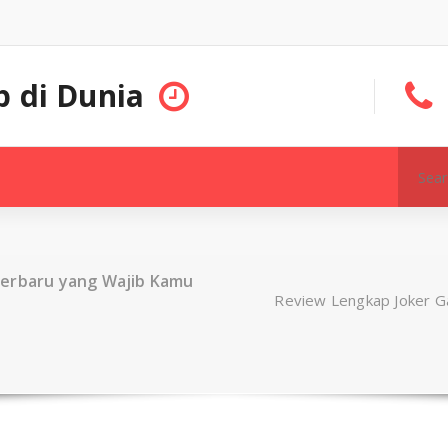
p di Dunia
Search
for:
Terbaru yang Wajib Kamu
Review Lengkap Joker G