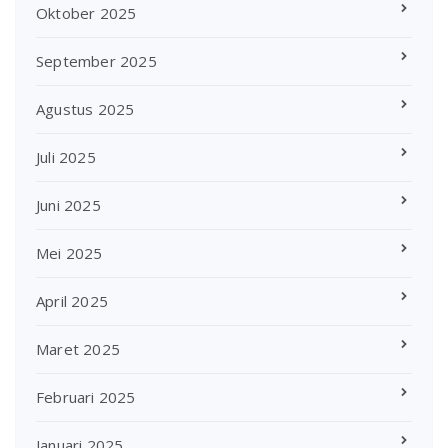
Oktober 2025
September 2025
Agustus 2025
Juli 2025
Juni 2025
Mei 2025
April 2025
Maret 2025
Februari 2025
Januari 2025