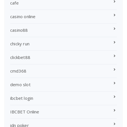
cafe
casino online
casino88
chicky run
clickbet88
cmd368
demo slot
ibcbet login
IBCBET Online
idn poker