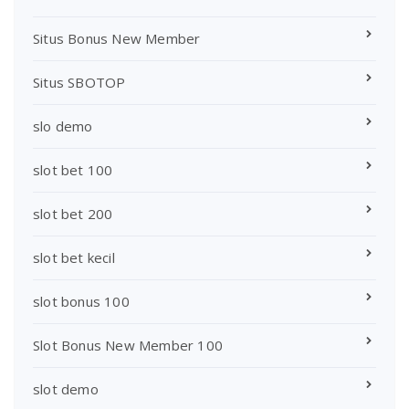
Situs Bonus New Member
Situs SBOTOP
slo demo
slot bet 100
slot bet 200
slot bet kecil
slot bonus 100
Slot Bonus New Member 100
slot demo