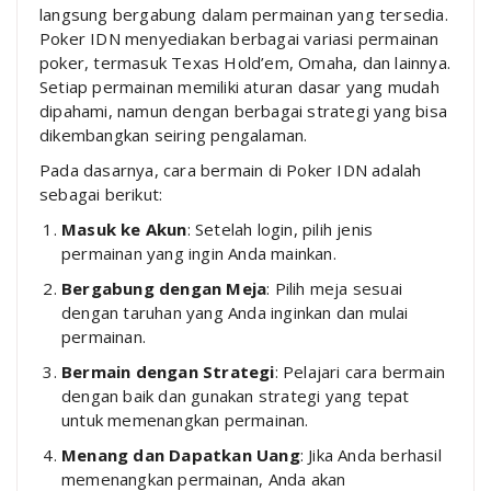
langsung bergabung dalam permainan yang tersedia.
Poker IDN menyediakan berbagai variasi permainan
poker, termasuk Texas Hold’em, Omaha, dan lainnya.
Setiap permainan memiliki aturan dasar yang mudah
dipahami, namun dengan berbagai strategi yang bisa
dikembangkan seiring pengalaman.
Pada dasarnya, cara bermain di Poker IDN adalah
sebagai berikut:
Masuk ke Akun
: Setelah login, pilih jenis
permainan yang ingin Anda mainkan.
Bergabung dengan Meja
: Pilih meja sesuai
dengan taruhan yang Anda inginkan dan mulai
permainan.
Bermain dengan Strategi
: Pelajari cara bermain
dengan baik dan gunakan strategi yang tepat
untuk memenangkan permainan.
Menang dan Dapatkan Uang
: Jika Anda berhasil
memenangkan permainan, Anda akan