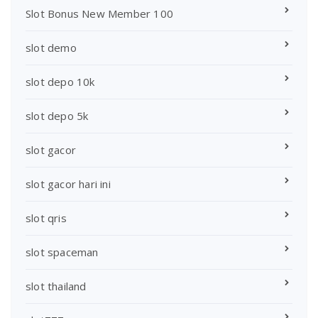
Slot Bonus New Member 100
slot demo
slot depo 10k
slot depo 5k
slot gacor
slot gacor hari ini
slot qris
slot spaceman
slot thailand