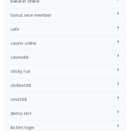
bakarat online
bonus new member
cafe
casino online
casino88
chicky run
clickbet88
cmd368
demo slot
ibcbet login