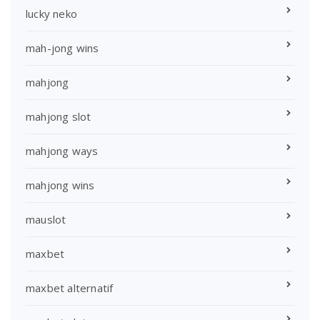
lucky neko
mah-jong wins
mahjong
mahjong slot
mahjong ways
mahjong wins
mauslot
maxbet
maxbet alternatif