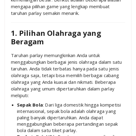
mengapa pilihan game yang lengkap membuat
taruhan parlay semakin menarik.
1. Pilihan Olahraga yang
Beragam
Taruhan parlay memungkinkan Anda untuk
menggabungkan berbagai jenis olahraga dalam satu
taruhan. Anda tidak terbatas hanya pada satu jenis
olahraga saja, tetapi bisa memilih berbagai cabang
olahraga yang Anda kuasai dan nikmati. Beberapa
olahraga yang umum dipertaruhkan dalam parlay
meliputi:
Sepak Bola
: Dari liga domestik hingga kompetisi
internasional, sepak bola adalah olahraga yang
paling banyak dipertaruhkan. Anda dapat
menggabungkan beberapa pertandingan sepak
bola dalam satu tiket parlay.