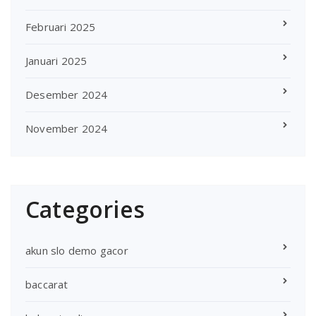
Februari 2025
Januari 2025
Desember 2024
November 2024
Categories
akun slo demo gacor
baccarat