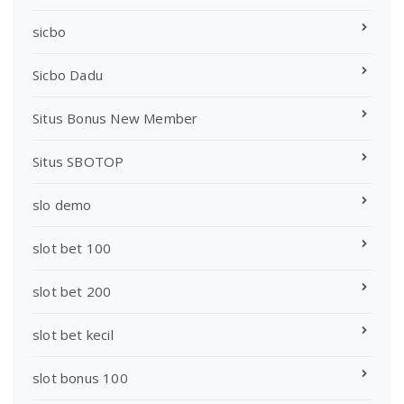
sicbo
Sicbo Dadu
Situs Bonus New Member
Situs SBOTOP
slo demo
slot bet 100
slot bet 200
slot bet kecil
slot bonus 100