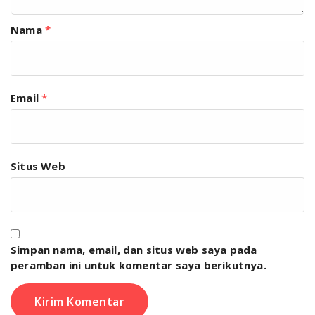
Nama
*
Email
*
Situs Web
Simpan nama, email, dan situs web saya pada
peramban ini untuk komentar saya berikutnya.