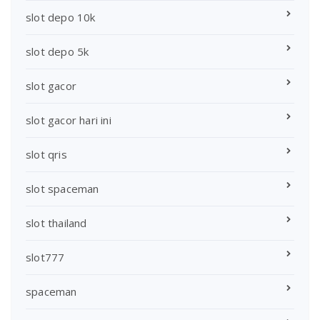
slot depo 10k
slot depo 5k
slot gacor
slot gacor hari ini
slot qris
slot spaceman
slot thailand
slot777
spaceman