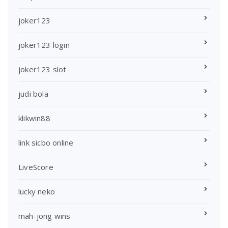
joker123
joker123 login
joker123 slot
judi bola
klikwin88
link sicbo online
LiveScore
lucky neko
mah-jong wins