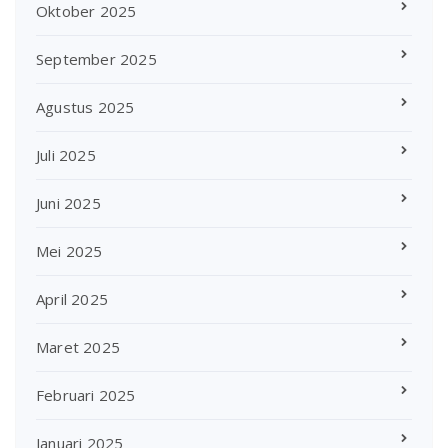
Oktober 2025
September 2025
Agustus 2025
Juli 2025
Juni 2025
Mei 2025
April 2025
Maret 2025
Februari 2025
Januari 2025