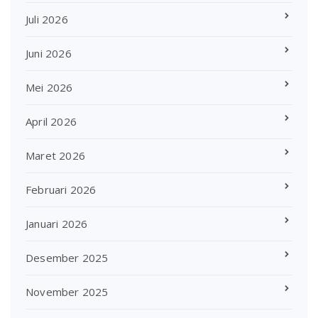
Juli 2026
Juni 2026
Mei 2026
April 2026
Maret 2026
Februari 2026
Januari 2026
Desember 2025
November 2025