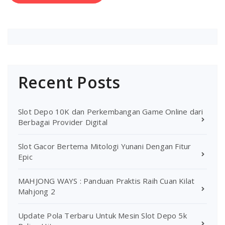
Recent Posts
Slot Depo 10K dan Perkembangan Game Online dari
Berbagai Provider Digital
Slot Gacor Bertema Mitologi Yunani Dengan Fitur
Epic
MAHJONG WAYS : Panduan Praktis Raih Cuan Kilat
Mahjong 2
Update Pola Terbaru Untuk Mesin Slot Depo 5k