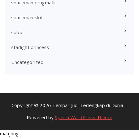
spaceman pragmatic
spaceman slot
spbo
starlight princess
Uncategorized
Copyright © 2026 Tempar Judi Terlengkap di Dunia |
Powered by
Specia WordPress Theme
mahjong