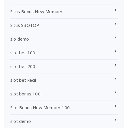
Situs Bonus New Member
Situs SBOTOP
slo demo
slot bet 100
slot bet 200
slot bet kecil
slot bonus 100
Slot Bonus New Member 100
slot demo