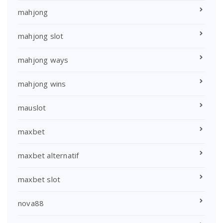
mahjong
mahjong slot
mahjong ways
mahjong wins
mauslot
maxbet
maxbet alternatif
maxbet slot
nova88