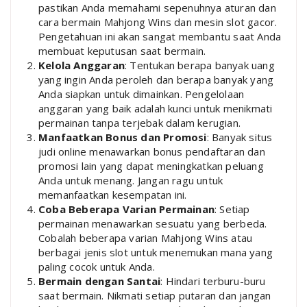
pastikan Anda memahami sepenuhnya aturan dan
cara bermain Mahjong Wins dan mesin slot gacor.
Pengetahuan ini akan sangat membantu saat Anda
membuat keputusan saat bermain.
Kelola Anggaran
: Tentukan berapa banyak uang
yang ingin Anda peroleh dan berapa banyak yang
Anda siapkan untuk dimainkan. Pengelolaan
anggaran yang baik adalah kunci untuk menikmati
permainan tanpa terjebak dalam kerugian.
Manfaatkan Bonus dan Promosi
: Banyak situs
judi online menawarkan bonus pendaftaran dan
promosi lain yang dapat meningkatkan peluang
Anda untuk menang. Jangan ragu untuk
memanfaatkan kesempatan ini.
Coba Beberapa Varian Permainan
: Setiap
permainan menawarkan sesuatu yang berbeda.
Cobalah beberapa varian Mahjong Wins atau
berbagai jenis slot untuk menemukan mana yang
paling cocok untuk Anda.
Bermain dengan Santai
: Hindari terburu-buru
saat bermain. Nikmati setiap putaran dan jangan