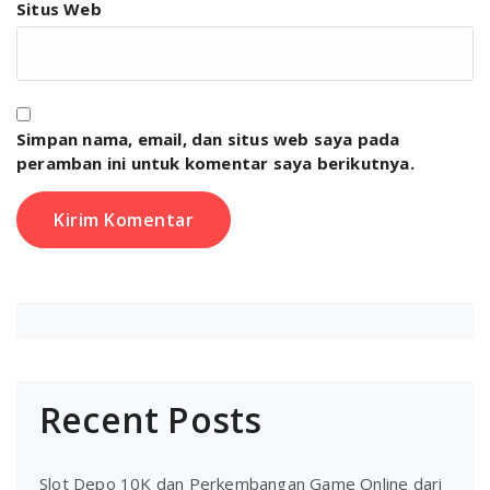
Situs Web
Simpan nama, email, dan situs web saya pada
peramban ini untuk komentar saya berikutnya.
Recent Posts
Slot Depo 10K dan Perkembangan Game Online dari