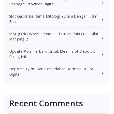
Berbagai Provider Digital
Slot Gacor Bertema Mitologi Yunani Dengan Fitur
Epic
MAHJONG WAYS : Panduan Praktis Raih Cuan Kilat
Mahjong 2
Update Pola Terbaru Untuk Mesin Slot Depo 5k
Paling Hits
Depo 5K QRIS Dan Kemudahan Bermain Di Era
Digital
Recent Comments