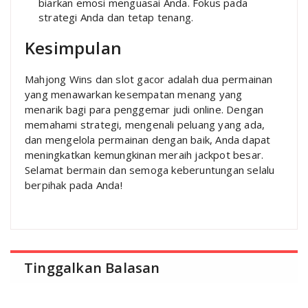
biarkan emosi menguasai Anda. Fokus pada
strategi Anda dan tetap tenang.
Kesimpulan
Mahjong Wins dan slot gacor adalah dua permainan
yang menawarkan kesempatan menang yang
menarik bagi para penggemar judi online. Dengan
memahami strategi, mengenali peluang yang ada,
dan mengelola permainan dengan baik, Anda dapat
meningkatkan kemungkinan meraih jackpot besar.
Selamat bermain dan semoga keberuntungan selalu
berpihak pada Anda!
Tinggalkan Balasan