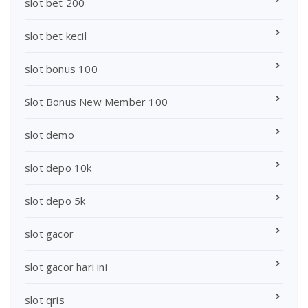
slot bet 200
slot bet kecil
slot bonus 100
Slot Bonus New Member 100
slot demo
slot depo 10k
slot depo 5k
slot gacor
slot gacor hari ini
slot qris