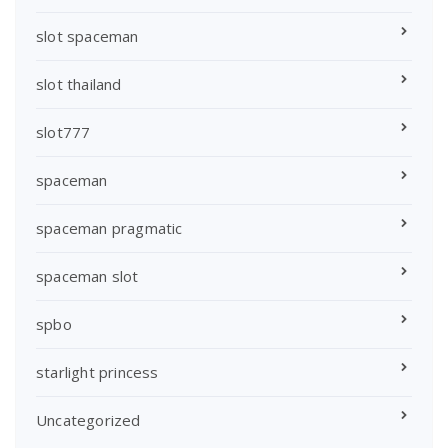
slot spaceman
slot thailand
slot777
spaceman
spaceman pragmatic
spaceman slot
spbo
starlight princess
Uncategorized