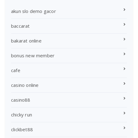
akun slo demo gacor
baccarat
bakarat online
bonus new member
cafe
casino online
casino88
chicky run
clickbet88