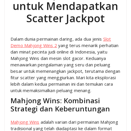
untuk Mendapatkan
Scatter Jackpot
Dalam dunia permainan daring, ada dua jenis
Slot
Demo Mahjong Wins 2
yang terus menarik perhatian
dan minat pecinta judi online di Indonesia, yaitu
Mahjong Wins dan mesin slot gacor. Keduanya
menawarkan pengalaman yang seru dan peluang
besar untuk memenangkan jackpot, terutama dengan
fitur scatter yang menggiurkan. Mari kita eksplorasi
lebih dalam kedua permainan ini dan temukan cara
untuk memaksimalkan peluang menang.
Mahjong Wins: Kombinasi
Strategi dan Keberuntungan
Mahjong Wins
adalah varian dari permainan Mahjong
tradisional yang telah diadaptasi ke dalam format