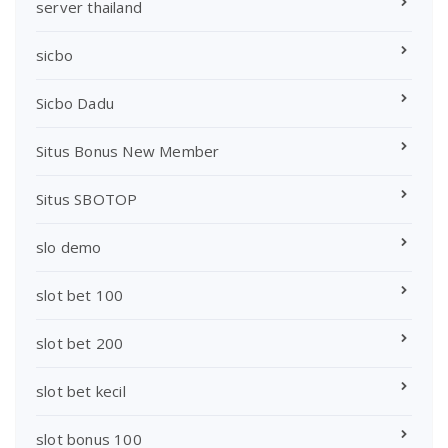
server thailand
sicbo
Sicbo Dadu
Situs Bonus New Member
Situs SBOTOP
slo demo
slot bet 100
slot bet 200
slot bet kecil
slot bonus 100