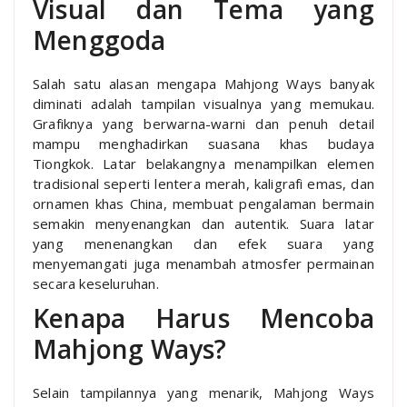
Visual dan Tema yang
Menggoda
Salah satu alasan mengapa Mahjong Ways banyak
diminati adalah tampilan visualnya yang memukau.
Grafiknya yang berwarna-warni dan penuh detail
mampu menghadirkan suasana khas budaya
Tiongkok. Latar belakangnya menampilkan elemen
tradisional seperti lentera merah, kaligrafi emas, dan
ornamen khas China, membuat pengalaman bermain
semakin menyenangkan dan autentik. Suara latar
yang menenangkan dan efek suara yang
menyemangati juga menambah atmosfer permainan
secara keseluruhan.
Kenapa Harus Mencoba
Mahjong Ways?
Selain tampilannya yang menarik, Mahjong Ways