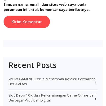
Simpan nama, email, dan situs web saya pada
peramban ini untuk komentar saya berikutnya.
Recent Posts
WOW GAMING Terus Menambah Koleksi Permainan
Berkualitas
Slot Depo 10K dan Perkembangan Game Online dari
Berbagai Provider Digital