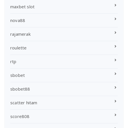
maxbet slot
nova88
rajamerak
roulette
rtp
sbobet
sbobet88
scatter hitam
score808