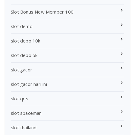
Slot Bonus New Member 100
slot demo
slot depo 10k
slot depo 5k
slot gacor
slot gacor hari ini
slot qris
slot spaceman
slot thailand