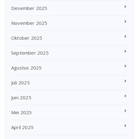
Desember 2025
November 2025
Oktober 2025
September 2025
Agustus 2025
Juli 2025
Juni 2025
Mei 2025
April 2025