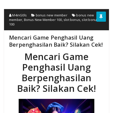
M4inG0ls
bonus new member
bonus new
member
,
Bonus New Member 100
,
slot bonus
,
slot bonus
100
Mencari Game Penghasil Uang
Berpenghasilan Baik? Silakan Cek!
Mencari Game
Penghasil Uang
Berpenghasilan
Baik? Silakan Cek!