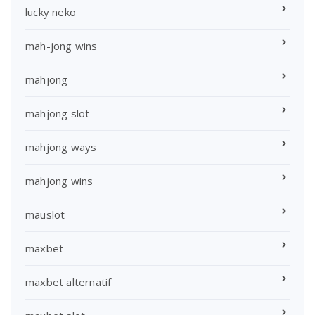
lucky neko
mah-jong wins
mahjong
mahjong slot
mahjong ways
mahjong wins
mauslot
maxbet
maxbet alternatif