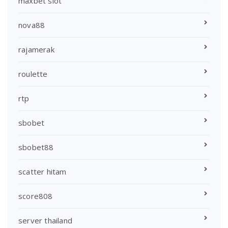
maxbet slot
nova88
rajamerak
roulette
rtp
sbobet
sbobet88
scatter hitam
score808
server thailand