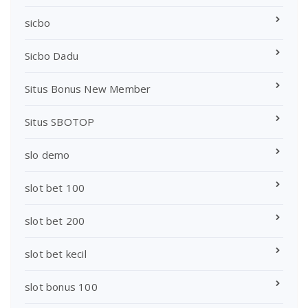
sicbo
Sicbo Dadu
Situs Bonus New Member
Situs SBOTOP
slo demo
slot bet 100
slot bet 200
slot bet kecil
slot bonus 100