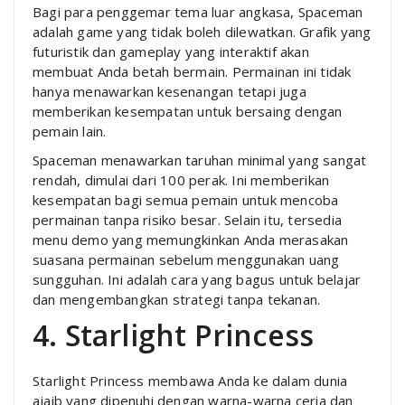
Bagi para penggemar tema luar angkasa, Spaceman
adalah game yang tidak boleh dilewatkan. Grafik yang
futuristik dan gameplay yang interaktif akan
membuat Anda betah bermain. Permainan ini tidak
hanya menawarkan kesenangan tetapi juga
memberikan kesempatan untuk bersaing dengan
pemain lain.
Spaceman menawarkan taruhan minimal yang sangat
rendah, dimulai dari 100 perak. Ini memberikan
kesempatan bagi semua pemain untuk mencoba
permainan tanpa risiko besar. Selain itu, tersedia
menu demo yang memungkinkan Anda merasakan
suasana permainan sebelum menggunakan uang
sungguhan. Ini adalah cara yang bagus untuk belajar
dan mengembangkan strategi tanpa tekanan.
4. Starlight Princess
Starlight Princess membawa Anda ke dalam dunia
ajaib yang dipenuhi dengan warna-warna ceria dan