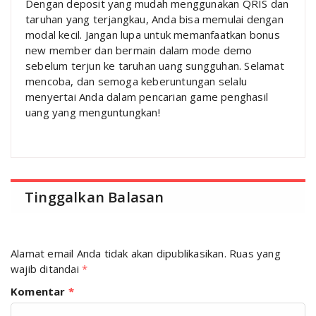
Dengan deposit yang mudah menggunakan QRIS dan
taruhan yang terjangkau, Anda bisa memulai dengan
modal kecil. Jangan lupa untuk memanfaatkan bonus
new member dan bermain dalam mode demo
sebelum terjun ke taruhan uang sungguhan. Selamat
mencoba, dan semoga keberuntungan selalu
menyertai Anda dalam pencarian game penghasil
uang yang menguntungkan!
Tinggalkan Balasan
Alamat email Anda tidak akan dipublikasikan.
Ruas yang
wajib ditandai
*
Komentar
*