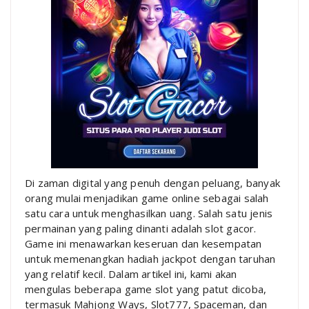
Di zaman digital yang penuh dengan peluang, banyak
orang mulai menjadikan game online sebagai salah
satu cara untuk menghasilkan uang. Salah satu jenis
permainan yang paling dinanti adalah slot gacor.
Game ini menawarkan keseruan dan kesempatan
untuk memenangkan hadiah jackpot dengan taruhan
yang relatif kecil. Dalam artikel ini, kami akan
mengulas beberapa game slot yang patut dicoba,
termasuk Mahjong Ways, Slot777, Spaceman, dan