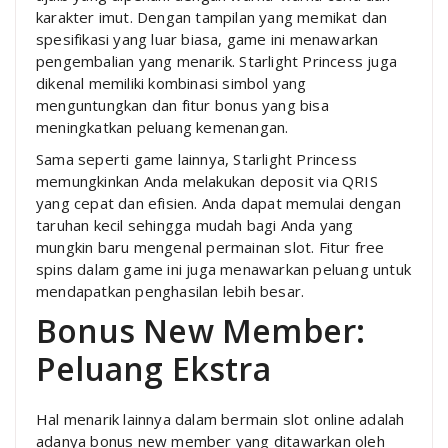
karakter imut. Dengan tampilan yang memikat dan
spesifikasi yang luar biasa, game ini menawarkan
pengembalian yang menarik. Starlight Princess juga
dikenal memiliki kombinasi simbol yang
menguntungkan dan fitur bonus yang bisa
meningkatkan peluang kemenangan.
Sama seperti game lainnya, Starlight Princess
memungkinkan Anda melakukan deposit via QRIS
yang cepat dan efisien. Anda dapat memulai dengan
taruhan kecil sehingga mudah bagi Anda yang
mungkin baru mengenal permainan slot. Fitur free
spins dalam game ini juga menawarkan peluang untuk
mendapatkan penghasilan lebih besar.
Bonus New Member:
Peluang Ekstra
Hal menarik lainnya dalam bermain slot online adalah
adanya bonus new member yang ditawarkan oleh