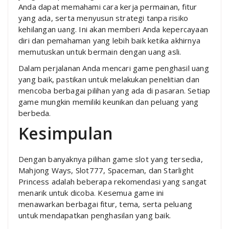
Anda dapat memahami cara kerja permainan, fitur
yang ada, serta menyusun strategi tanpa risiko
kehilangan uang. Ini akan memberi Anda kepercayaan
diri dan pemahaman yang lebih baik ketika akhirnya
memutuskan untuk bermain dengan uang asli.
Dalam perjalanan Anda mencari game penghasil uang
yang baik, pastikan untuk melakukan penelitian dan
mencoba berbagai pilihan yang ada di pasaran. Setiap
game mungkin memiliki keunikan dan peluang yang
berbeda.
Kesimpulan
Dengan banyaknya pilihan game slot yang tersedia,
Mahjong Ways, Slot777, Spaceman, dan Starlight
Princess adalah beberapa rekomendasi yang sangat
menarik untuk dicoba. Kesemua game ini
menawarkan berbagai fitur, tema, serta peluang
untuk mendapatkan penghasilan yang baik.