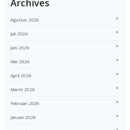
Archives
Agustus 2026
Juli 2026
Juni 2026
Mei 2026
April 2026
Maret 2026
Februari 2026
Januari 2026