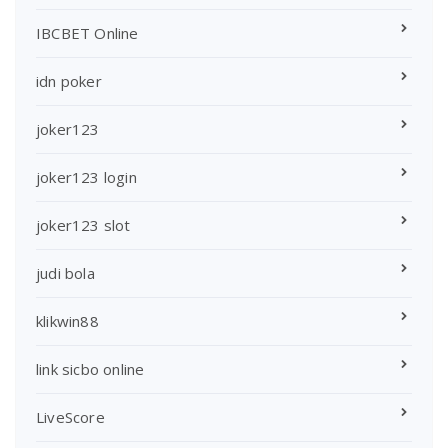
IBCBET Online
idn poker
joker123
joker123 login
joker123 slot
judi bola
klikwin88
link sicbo online
LiveScore