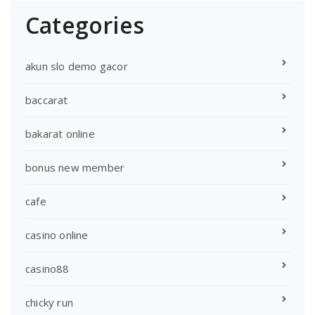
Categories
akun slo demo gacor
baccarat
bakarat online
bonus new member
cafe
casino online
casino88
chicky run