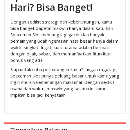
Hari? Bisa Banget!
Dengan sedikit strategi dan keberuntungan, kamu
bisa banget dapetin maxwin hanya dalam satu hari.
Spaceman Slot memang lagi gacor dan banyak
pemain yang udah ngerasain hasil besar hanya dalam
waktu singkat. Ingat, kunci utama adalah bermain
dengan bijak, sabar, dan memanfaatkan fitur-fitur
bonus yang ada.
Siap untuk coba peruntungan kamu? Jangan ragu lagi,
Spaceman Slot punya peluang besar untuk kamu yang
ingin meraih kemenangan maksimal. Dengan sedikit
usaha dan waktu, maxwin yang selama ini kamu
impikan bisa jadi kenyataan!
Tinggalkan Balasan