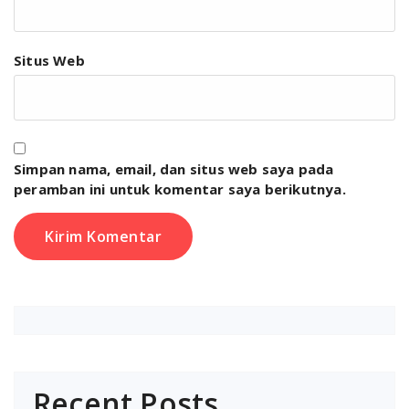
Situs Web
Simpan nama, email, dan situs web saya pada
peramban ini untuk komentar saya berikutnya.
Recent Posts