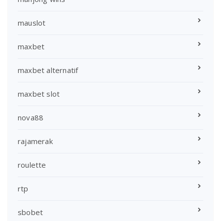
mauslot
maxbet
maxbet alternatif
maxbet slot
nova88
rajamerak
roulette
rtp
sbobet