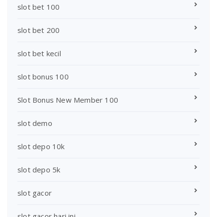
slot bet 100
slot bet 200
slot bet kecil
slot bonus 100
Slot Bonus New Member 100
slot demo
slot depo 10k
slot depo 5k
slot gacor
slot gacor hari ini