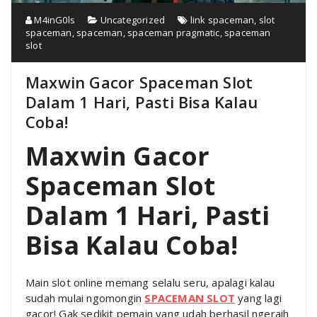
M4inG0ls
Uncategorized
link spaceman
,
slot
spaceman
,
spaceman
,
spaceman pragmatic
,
spaceman
slot
Maxwin Gacor Spaceman Slot
Dalam 1 Hari, Pasti Bisa Kalau
Coba!
Maxwin Gacor
Spaceman Slot
Dalam 1 Hari, Pasti
Bisa Kalau Coba!
Main slot online memang selalu seru, apalagi kalau
sudah mulai ngomongin
SPACEMAN SLOT
yang lagi
gacor! Gak sedikit pemain yang udah berhasil ngeraih