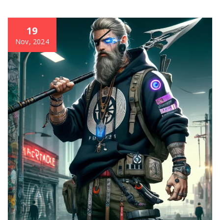
19
Nov, 2024