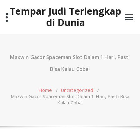
Skip
Tempar Judi Terlengkap
to
content
di Dunia
Maxwin Gacor Spaceman Slot Dalam 1 Hari, Pasti
Bisa Kalau Coba!
Home
/
Uncategorized
/
Maxwin Gacor Spaceman Slot Dalam 1 Hari, Pasti Bisa
Kalau Coba!