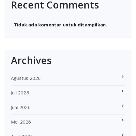
Recent Comments
Tidak ada komentar untuk ditampilkan.
Archives
Agustus 2026
Juli 2026
Juni 2026
Mei 2026