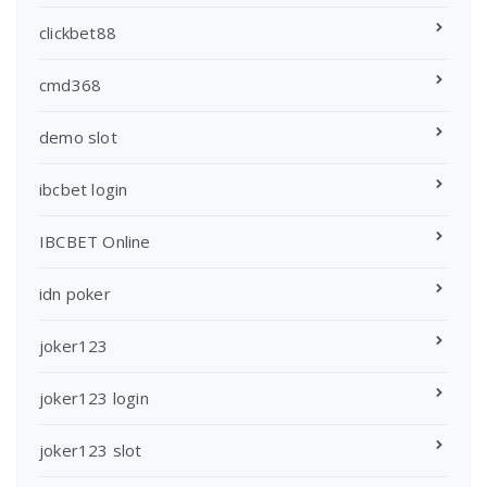
clickbet88
cmd368
demo slot
ibcbet login
IBCBET Online
idn poker
joker123
joker123 login
joker123 slot