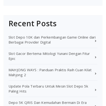
Recent Posts
Slot Depo 10K dan Perkembangan Game Online dari
Berbagai Provider Digital
Slot Gacor Bertema Mitologi Yunani Dengan Fitur
Epic
MAHJONG WAYS : Panduan Praktis Raih Cuan Kilat
Mahjong 2
Update Pola Terbaru Untuk Mesin Slot Depo 5k
Paling Hits
Depo 5K QRIS Dan Kemudahan Bermain Di Era