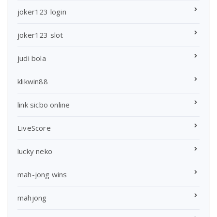
joker123 login
joker123 slot
judi bola
klikwin88
link sicbo online
LiveScore
lucky neko
mah-jong wins
mahjong