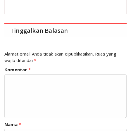
Tinggalkan Balasan
Alamat email Anda tidak akan dipublikasikan.
Ruas yang
wajib ditandai
*
Komentar
*
Nama
*