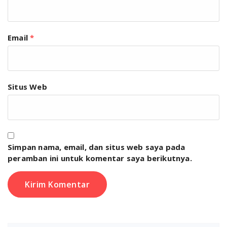
Email
*
Situs Web
Simpan nama, email, dan situs web saya pada
peramban ini untuk komentar saya berikutnya.