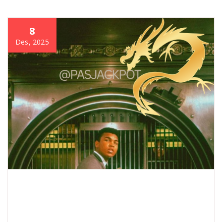
8
Des, 2025