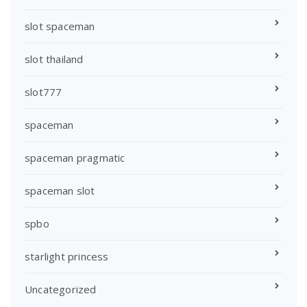
slot spaceman
slot thailand
slot777
spaceman
spaceman pragmatic
spaceman slot
spbo
starlight princess
Uncategorized