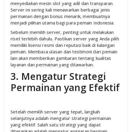
menyediakan mesin slot yang adil dan transparan.
Server ini sering kali menawarkan berbagai jenis
permainan dengan bonus menarik, membuatnya
menjadi pilihan utama bagi para pemain Indonesia.
Sebelum memilih server, penting untuk melakukan
riset terlebih dahulu. Pastikan server yang Anda pilih
memiliki lisensi resmi dan reputasi baik di kalangan
pemain. Membaca ulasan dan testimoni dari pemain
lain akan memberikan gambaran tentang kualitas
layanan dan permainan yang ditawarkan.
3. Mengatur Strategi
Permainan yang Efektif
Setelah memilih server yang tepat, langkah
selanjutnya adalah mengatur strategi permainan
yang efektif. Salah satu strategi yang dapat
diterapkan adalah mengatur anggaran bermain.