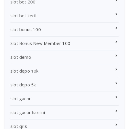
slot bet 200
slot bet kecil
slot bonus 100
Slot Bonus New Member 100
slot demo
slot depo 10k
slot depo 5k
slot gacor
slot gacor hari ini
slot qris