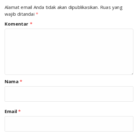
Alamat email Anda tidak akan dipublikasikan.
Ruas yang
wajib ditandai
*
Komentar
*
Nama
*
Email
*