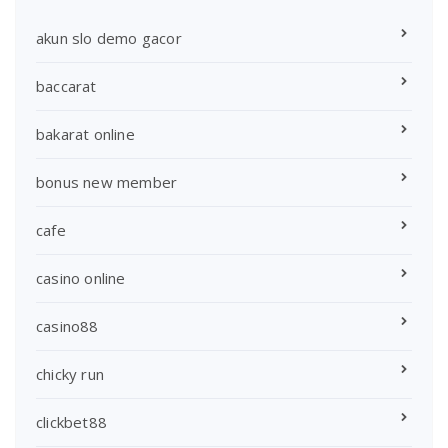
akun slo demo gacor
baccarat
bakarat online
bonus new member
cafe
casino online
casino88
chicky run
clickbet88