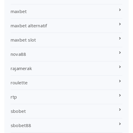
maxbet
maxbet alternatif
maxbet slot
nova88
rajamerak
roulette
rtp
sbobet
sbobet88