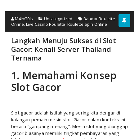
M4inG0ls
Uncategorized
Bandar Roulette
Online
,
Live Casino Roulette
,
Roulette Spin Online
Langkah Menuju Sukses di Slot
Gacor: Kenali Server Thailand
Ternama
1. Memahami Konsep
Slot Gacor
Slot gacor adalah istilah yang sering kita dengar di
kalangan pemain mesin slot. Gacor dalam konteks ini
berarti “gampang menang”. Mesin slot yang dianggap
gacor biasanya memiliki tingkat pembayaran yang