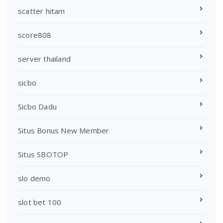
scatter hitam
score808
server thailand
sicbo
Sicbo Dadu
Situs Bonus New Member
Situs SBOTOP
slo demo
slot bet 100