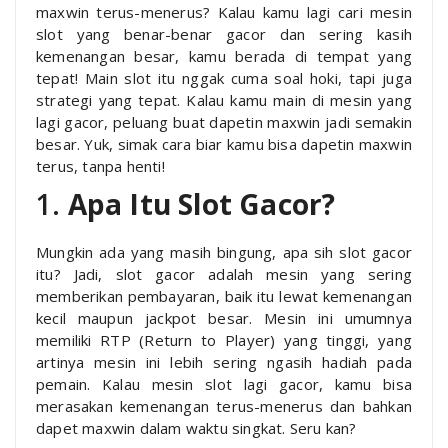
maxwin terus-menerus? Kalau kamu lagi cari mesin
slot yang benar-benar gacor dan sering kasih
kemenangan besar, kamu berada di tempat yang
tepat! Main slot itu nggak cuma soal hoki, tapi juga
strategi yang tepat. Kalau kamu main di mesin yang
lagi gacor, peluang buat dapetin maxwin jadi semakin
besar. Yuk, simak cara biar kamu bisa dapetin maxwin
terus, tanpa henti!
1.
Apa Itu Slot Gacor?
Mungkin ada yang masih bingung, apa sih slot gacor
itu? Jadi, slot gacor adalah mesin yang sering
memberikan pembayaran, baik itu lewat kemenangan
kecil maupun jackpot besar. Mesin ini umumnya
memiliki RTP (Return to Player) yang tinggi, yang
artinya mesin ini lebih sering ngasih hadiah pada
pemain. Kalau mesin slot lagi gacor, kamu bisa
merasakan kemenangan terus-menerus dan bahkan
dapet maxwin dalam waktu singkat. Seru kan?