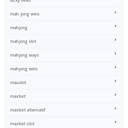
mah-jong wins
mahjong
mahjong slot
mahjong ways
mahjong wins
mauslot
maxbet
maxbet alternatif
maxbet slot