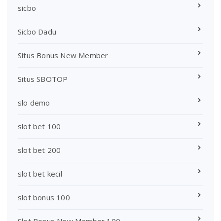
sicbo
Sicbo Dadu
Situs Bonus New Member
Situs SBOTOP
slo demo
slot bet 100
slot bet 200
slot bet kecil
slot bonus 100
Slot Bonus New Member 100