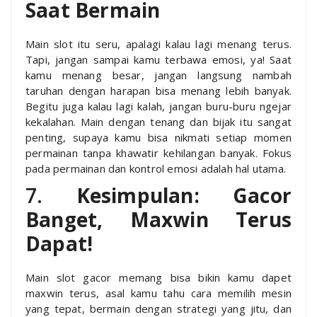
Saat Bermain
Main slot itu seru, apalagi kalau lagi menang terus.
Tapi, jangan sampai kamu terbawa emosi, ya! Saat
kamu menang besar, jangan langsung nambah
taruhan dengan harapan bisa menang lebih banyak.
Begitu juga kalau lagi kalah, jangan buru-buru ngejar
kekalahan. Main dengan tenang dan bijak itu sangat
penting, supaya kamu bisa nikmati setiap momen
permainan tanpa khawatir kehilangan banyak. Fokus
pada permainan dan kontrol emosi adalah hal utama.
7.
Kesimpulan: Gacor
Banget, Maxwin Terus
Dapat!
Main slot gacor memang bisa bikin kamu dapet
maxwin terus, asal kamu tahu cara memilih mesin
yang tepat, bermain dengan strategi yang jitu, dan