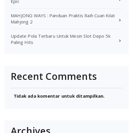
Epic
MAHJONG WAYS : Panduan Praktis Raih Cuan Kilat
Mahjong 2
Update Pola Terbaru Untuk Mesin Slot Depo 5k
Paling Hits
Recent Comments
Tidak ada komentar untuk ditampilkan.
Archives