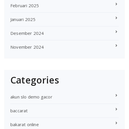
Februari 2025
Januari 2025
Desember 2024
November 2024
Categories
akun slo demo gacor
baccarat
bakarat online