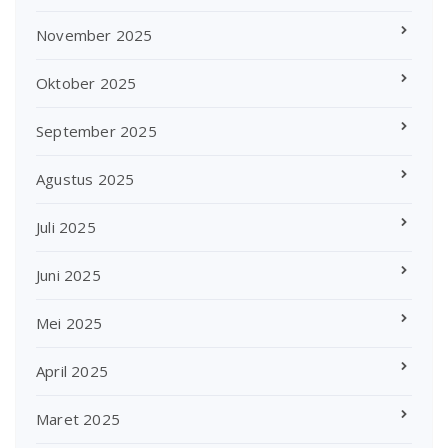
November 2025
Oktober 2025
September 2025
Agustus 2025
Juli 2025
Juni 2025
Mei 2025
April 2025
Maret 2025