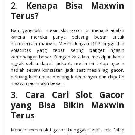
2.
Kenapa Bisa Maxwin
Terus?
Nah, yang bikin mesin slot gacor itu menarik adalah
karena mereka punya peluang besar untuk
memberikan maxwin. Mesin dengan RTP tinggi dan
volatilitas yang tepat sering banget ngasih
kemenangan besar. Dengan kata lain, meskipun kamu
nggak selalu dapet jackpot, mesin ini tetap ngasih
hadiah secara konsisten. Jadi, saat mesin lagi gacor,
peluang kamu buat menang lebih banyak dan dapetin
maxwin jadi makin besar!
3.
Cara Cari Slot Gacor
yang Bisa Bikin Maxwin
Terus
Mencari mesin slot gacor itu nggak susah, kok. Salah