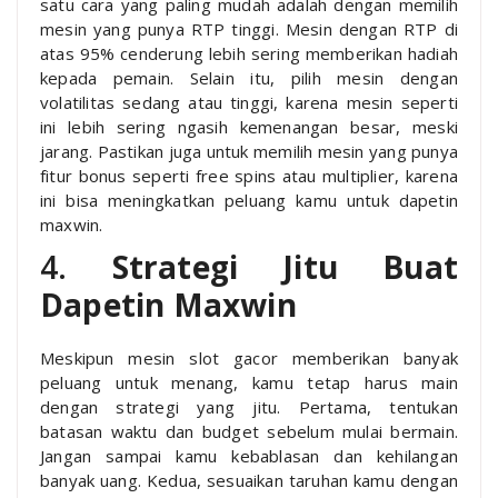
satu cara yang paling mudah adalah dengan memilih
mesin yang punya RTP tinggi. Mesin dengan RTP di
atas 95% cenderung lebih sering memberikan hadiah
kepada pemain. Selain itu, pilih mesin dengan
volatilitas sedang atau tinggi, karena mesin seperti
ini lebih sering ngasih kemenangan besar, meski
jarang. Pastikan juga untuk memilih mesin yang punya
fitur bonus seperti free spins atau multiplier, karena
ini bisa meningkatkan peluang kamu untuk dapetin
maxwin.
4.
Strategi Jitu Buat
Dapetin Maxwin
Meskipun mesin slot gacor memberikan banyak
peluang untuk menang, kamu tetap harus main
dengan strategi yang jitu. Pertama, tentukan
batasan waktu dan budget sebelum mulai bermain.
Jangan sampai kamu kebablasan dan kehilangan
banyak uang. Kedua, sesuaikan taruhan kamu dengan