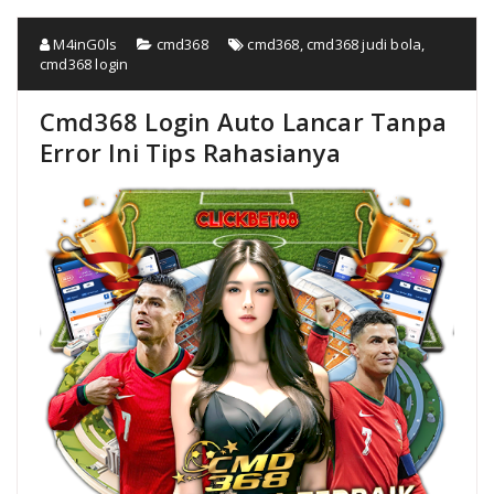
M4inG0ls
cmd368
cmd368
,
cmd368 judi bola
,
cmd368 login
Cmd368 Login Auto Lancar Tanpa
Error Ini Tips Rahasianya