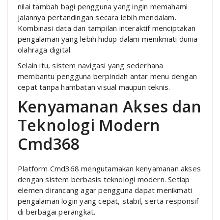
nilai tambah bagi pengguna yang ingin memahami
jalannya pertandingan secara lebih mendalam.
Kombinasi data dan tampilan interaktif menciptakan
pengalaman yang lebih hidup dalam menikmati dunia
olahraga digital.
Selain itu, sistem navigasi yang sederhana
membantu pengguna berpindah antar menu dengan
cepat tanpa hambatan visual maupun teknis.
Kenyamanan Akses dan
Teknologi Modern
Cmd368
Platform Cmd368 mengutamakan kenyamanan akses
dengan sistem berbasis teknologi modern. Setiap
elemen dirancang agar pengguna dapat menikmati
pengalaman login yang cepat, stabil, serta responsif
di berbagai perangkat.