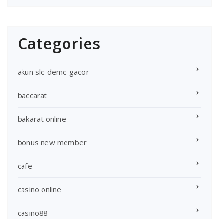
Categories
akun slo demo gacor
baccarat
bakarat online
bonus new member
cafe
casino online
casino88