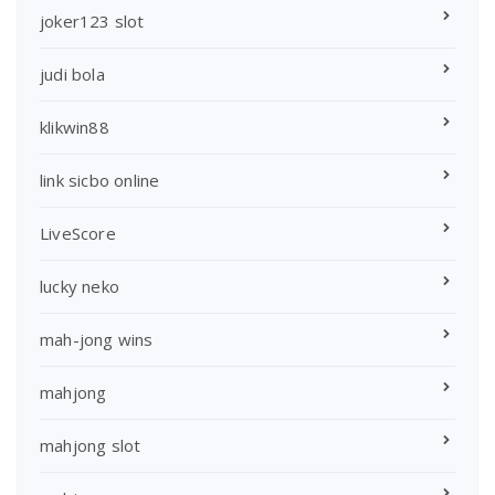
joker123 slot
judi bola
klikwin88
link sicbo online
LiveScore
lucky neko
mah-jong wins
mahjong
mahjong slot