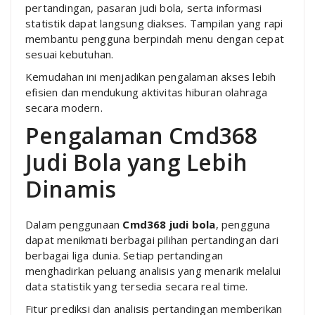
pertandingan, pasaran judi bola, serta informasi
statistik dapat langsung diakses. Tampilan yang rapi
membantu pengguna berpindah menu dengan cepat
sesuai kebutuhan.
Kemudahan ini menjadikan pengalaman akses lebih
efisien dan mendukung aktivitas hiburan olahraga
secara modern.
Pengalaman Cmd368
Judi Bola yang Lebih
Dinamis
Dalam penggunaan
Cmd368 judi bola
, pengguna
dapat menikmati berbagai pilihan pertandingan dari
berbagai liga dunia. Setiap pertandingan
menghadirkan peluang analisis yang menarik melalui
data statistik yang tersedia secara real time.
Fitur prediksi dan analisis pertandingan memberikan