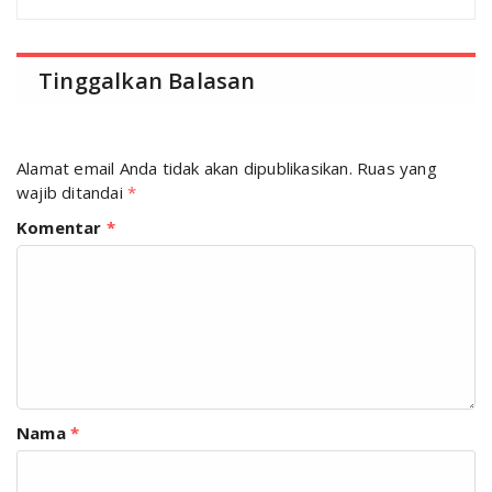
Tinggalkan Balasan
Alamat email Anda tidak akan dipublikasikan.
Ruas yang
wajib ditandai
*
Komentar
*
Nama
*