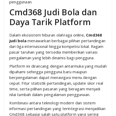
penggunaan.
Cmd368 Judi Bola dan
Daya Tarik Platform
Dalam ekosistem hiburan olahraga online,
Cmd368
judi bola
menawarkan berbagai pilihan pertandingan
dari liga internasional hingga kompetisi lokal. Ragam
pasar taruhan yang tersedia memberikan variasi
pengalaman yang lebih dinamis bagi pengguna.
Platform ini dirancang dengan antarmuka yang mudah
dipahami sehingga pengguna baru maupun
berpengalaman dapat menavigasi menu dengan
cepat. Fitur statistik pertandingan, update skor real
time, serta pilihan pasaran yang beragam menjadi
nilai tambah dalam pengalaman penggunaan.
Kombinasi antara teknologi modern dan sistem
informasi pertandingan yang terintegrasi menjadikan
Cmd368 sebagai salah satu platform yang sering