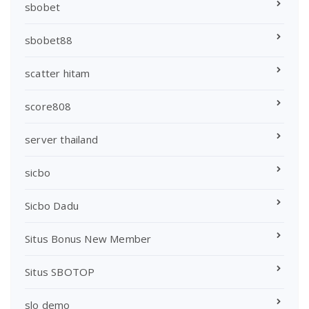
sbobet
sbobet88
scatter hitam
score808
server thailand
sicbo
Sicbo Dadu
Situs Bonus New Member
Situs SBOTOP
slo demo