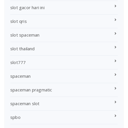
slot gacor hari ini
slot qris
slot spaceman
slot thailand
slot777
spaceman
spaceman pragmatic
spaceman slot
spbo