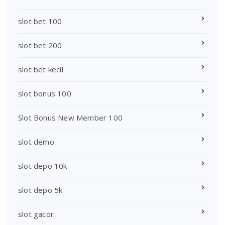
slot bet 100
slot bet 200
slot bet kecil
slot bonus 100
Slot Bonus New Member 100
slot demo
slot depo 10k
slot depo 5k
slot gacor