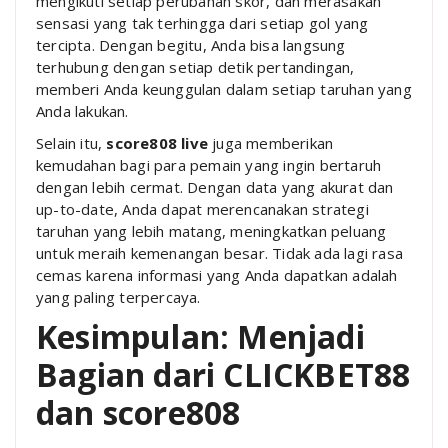
mengikuti setiap perubahan skor, dan merasakan
sensasi yang tak terhingga dari setiap gol yang
tercipta. Dengan begitu, Anda bisa langsung
terhubung dengan setiap detik pertandingan,
memberi Anda keunggulan dalam setiap taruhan yang
Anda lakukan.
Selain itu,
score808 live
juga memberikan
kemudahan bagi para pemain yang ingin bertaruh
dengan lebih cermat. Dengan data yang akurat dan
up-to-date, Anda dapat merencanakan strategi
taruhan yang lebih matang, meningkatkan peluang
untuk meraih kemenangan besar. Tidak ada lagi rasa
cemas karena informasi yang Anda dapatkan adalah
yang paling terpercaya.
Kesimpulan: Menjadi
Bagian dari CLICKBET88
dan score808