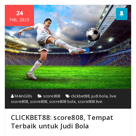
24
Feb, 2025
M4inG0ls
score808
clickbet88
,
judi bola
,
live
score808
,
score808
,
score808 bola
,
score808 live
CLICKBET88: score808, Tempat
Terbaik untuk Judi Bola