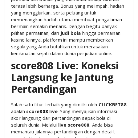
terasa lebih berharga. Bonus yang melimpah, hadiah
yang menggiurkan, serta peluang untuk
memenangkan hadiah utama membuat pengalaman
bermain semakin menarik. Dengan begitu banyak
pilihan permainan, dari
judi bola
hingga permainan
kasino lainnya, platform ini mampu memberikan
segala yang Anda butuhkan untuk merasakan
kenikmatan sejati dalam dunia perjudian online.
score808 Live: Koneksi
Langsung ke Jantung
Pertandingan
Salah satu fitur terbaik yang dimiliki oleh
CLICKBET88
adalah
score808 live
. Yang menyajikan informasi
skor langsung dari pertandingan sepak bola di
seluruh dunia. Melalui
live score808
, Anda bisa
memantau jalannya pertandingan dengan detail,