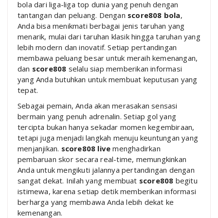
bola dari liga-liga top dunia yang penuh dengan
tantangan dan peluang. Dengan
score808 bola
,
Anda bisa menikmati berbagai jenis taruhan yang
menarik, mulai dari taruhan klasik hingga taruhan yang
lebih modern dan inovatif. Setiap pertandingan
membawa peluang besar untuk meraih kemenangan,
dan
score808
selalu siap memberikan informasi
yang Anda butuhkan untuk membuat keputusan yang
tepat.
Sebagai pemain, Anda akan merasakan sensasi
bermain yang penuh adrenalin. Setiap gol yang
tercipta bukan hanya sekadar momen kegembiraan,
tetapi juga menjadi langkah menuju keuntungan yang
menjanjikan.
score808 live
menghadirkan
pembaruan skor secara real-time, memungkinkan
Anda untuk mengikuti jalannya pertandingan dengan
sangat dekat. Inilah yang membuat
score808
begitu
istimewa, karena setiap detik memberikan informasi
berharga yang membawa Anda lebih dekat ke
kemenangan.