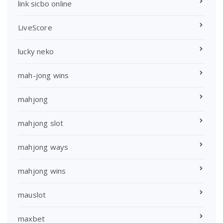
link sicbo online
LiveScore
lucky neko
mah-jong wins
mahjong
mahjong slot
mahjong ways
mahjong wins
mauslot
maxbet