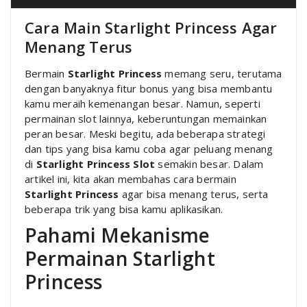
Cara Main Starlight Princess Agar
Menang Terus
Bermain
Starlight Princess
memang seru, terutama
dengan banyaknya fitur bonus yang bisa membantu
kamu meraih kemenangan besar. Namun, seperti
permainan slot lainnya, keberuntungan memainkan
peran besar. Meski begitu, ada beberapa strategi
dan tips yang bisa kamu coba agar peluang menang
di
Starlight Princess Slot
semakin besar. Dalam
artikel ini, kita akan membahas cara bermain
Starlight Princess
agar bisa menang terus, serta
beberapa trik yang bisa kamu aplikasikan.
Pahami Mekanisme
Permainan Starlight
Princess