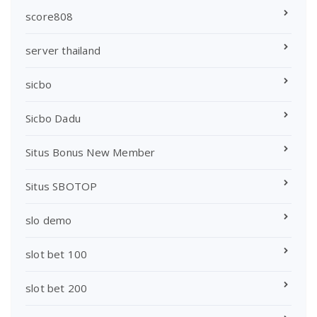
score808
server thailand
sicbo
Sicbo Dadu
Situs Bonus New Member
Situs SBOTOP
slo demo
slot bet 100
slot bet 200