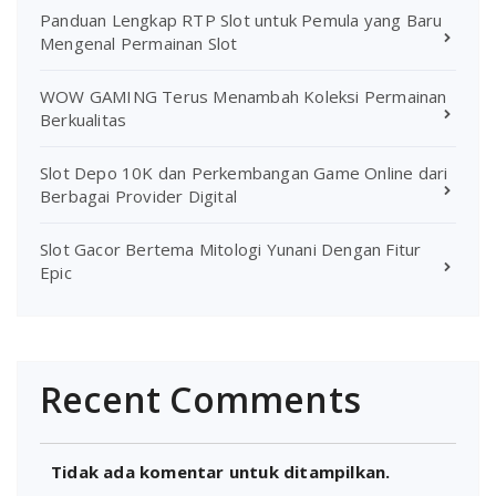
Panduan Lengkap RTP Slot untuk Pemula yang Baru
Mengenal Permainan Slot
WOW GAMING Terus Menambah Koleksi Permainan
Berkualitas
Slot Depo 10K dan Perkembangan Game Online dari
Berbagai Provider Digital
Slot Gacor Bertema Mitologi Yunani Dengan Fitur
Epic
Recent Comments
Tidak ada komentar untuk ditampilkan.