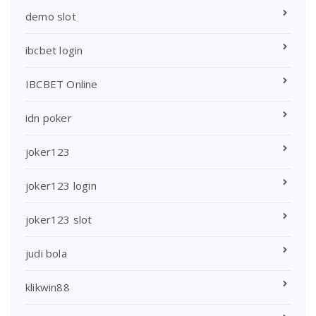
demo slot
ibcbet login
IBCBET Online
idn poker
joker123
joker123 login
joker123 slot
judi bola
klikwin88