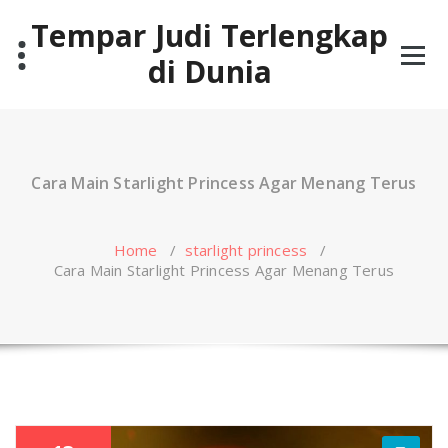
Skip
Tempar Judi Terlengkap
to
content
di Dunia
Cara Main Starlight Princess Agar Menang Terus
Home
/
starlight princess
/
Cara Main Starlight Princess Agar Menang Terus