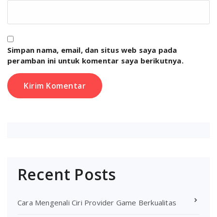
Simpan nama, email, dan situs web saya pada
peramban ini untuk komentar saya berikutnya.
Recent Posts
Cara Mengenali Ciri Provider Game Berkualitas