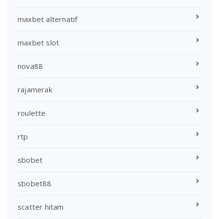
maxbet alternatif
maxbet slot
nova88
rajamerak
roulette
rtp
sbobet
sbobet88
scatter hitam