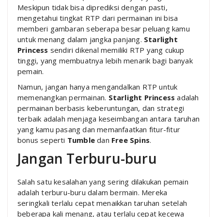
Meskipun tidak bisa diprediksi dengan pasti,
mengetahui tingkat RTP dari permainan ini bisa
memberi gambaran seberapa besar peluang kamu
untuk menang dalam jangka panjang.
Starlight
Princess
sendiri dikenal memiliki RTP yang cukup
tinggi, yang membuatnya lebih menarik bagi banyak
pemain.
Namun, jangan hanya mengandalkan RTP untuk
memenangkan permainan.
Starlight Princess
adalah
permainan berbasis keberuntungan, dan strategi
terbaik adalah menjaga keseimbangan antara taruhan
yang kamu pasang dan memanfaatkan fitur-fitur
bonus seperti
Tumble
dan
Free Spins
.
Jangan Terburu-buru
Salah satu kesalahan yang sering dilakukan pemain
adalah terburu-buru dalam bermain. Mereka
seringkali terlalu cepat menaikkan taruhan setelah
beberapa kali menang, atau terlalu cepat kecewa