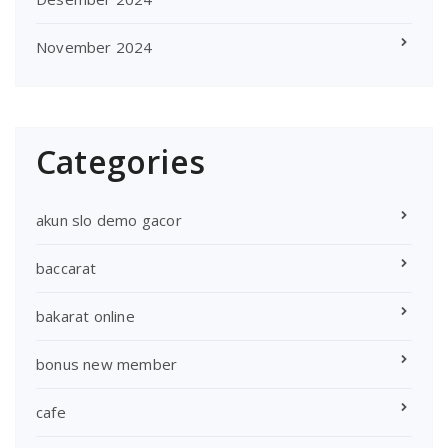
November 2024
Categories
akun slo demo gacor
baccarat
bakarat online
bonus new member
cafe