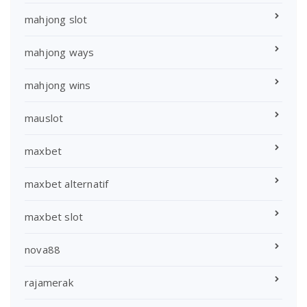
mahjong slot
mahjong ways
mahjong wins
mauslot
maxbet
maxbet alternatif
maxbet slot
nova88
rajamerak