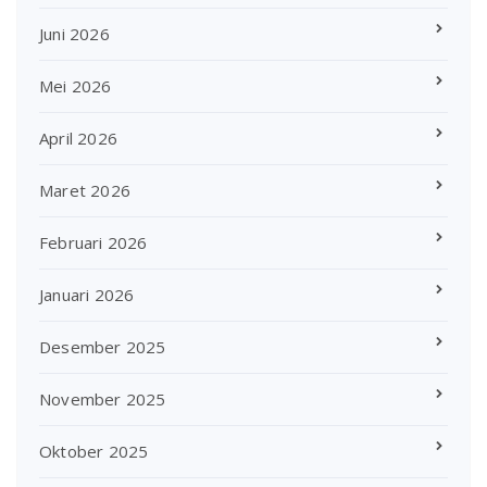
Juni 2026
Mei 2026
April 2026
Maret 2026
Februari 2026
Januari 2026
Desember 2025
November 2025
Oktober 2025