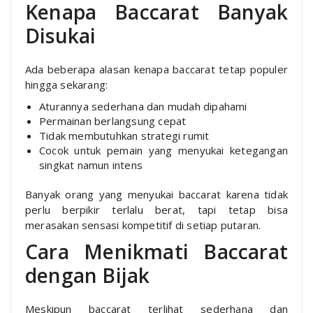
Kenapa Baccarat Banyak
Disukai
Ada beberapa alasan kenapa baccarat tetap populer
hingga sekarang:
Aturannya sederhana dan mudah dipahami
Permainan berlangsung cepat
Tidak membutuhkan strategi rumit
Cocok untuk pemain yang menyukai ketegangan
singkat namun intens
Banyak orang yang menyukai baccarat karena tidak
perlu berpikir terlalu berat, tapi tetap bisa
merasakan sensasi kompetitif di setiap putaran.
Cara Menikmati Baccarat
dengan Bijak
Meskipun baccarat terlihat sederhana dan