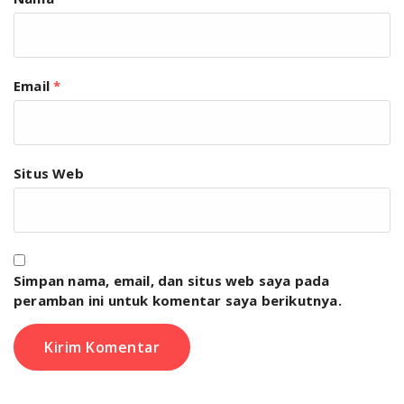
Email
*
Situs Web
Simpan nama, email, dan situs web saya pada
peramban ini untuk komentar saya berikutnya.