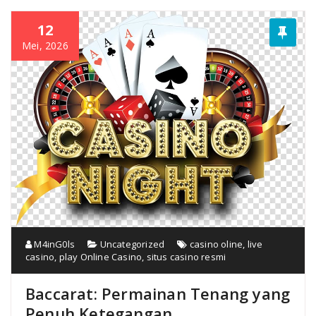
12
Mei, 2026
M4inG0ls
Uncategorized
casino oline
,
live
casino
,
play Online Casino
,
situs casino resmi
Baccarat: Permainan Tenang yang
Penuh Ketegangan